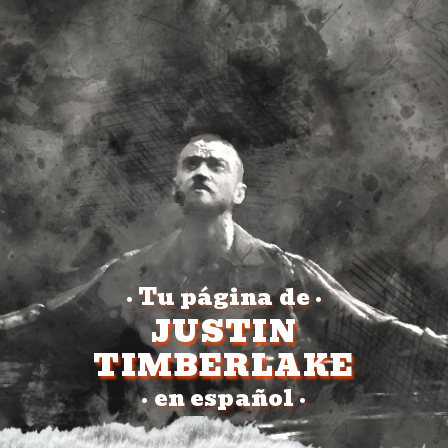
Tu página de
•
•
JUSTIN
TIMBERLAKE
en español
•
•