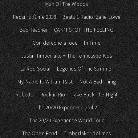
Man Of The Woods
PepsiHalftime 2018
Beats 1 Radio: Zane Lowe
Bad Teacher
CAN’T STOP THE FEELING
Con derecho a roce
In Time
Justin Timberlake + The Tennessee Kids
La Red Social
Legends Of The Summer
My Name Is William Rast
Not A Bad Thing
Robo.to
Rock in Rio
Take Back The Night
The 20/20 Experience 2 of 2
The 20/20 Experience World Tour
The Open Road
Timberlaker del mes