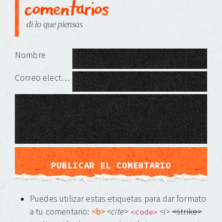
comentarios
di lo que piensas
Deja una respuesta
Nombre
Correo electrónico
Puedes utilizar estas etiquetas para dar formato
a tu comentario:
<b>
<cite
>
<i>
<strike>
<code>