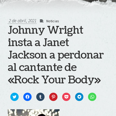
2 de abril, 2021
Noticias
Johnny Wright
insta a Janet
Jackson a perdonar
al cantante de
«Rock Your Body»
Click
Haz
Haz
Haz
Haz
Haz
Haz
to
clic
clic
clic
clic
clic
clic
share
para
para
para
para
para
para
on
compartir
compartir
compartir
compartir
compartir
compartir
Twitter
en
en
en
en
en
en