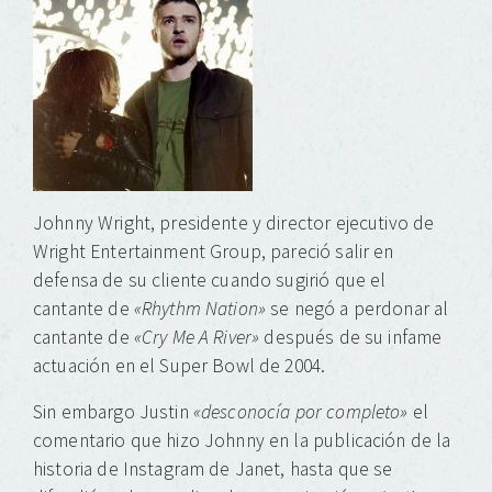
(Se
Facebook
Tumblr
Pinterest
Pocket
Telegram
WhatsApp
abre
(Se
(Se
(Se
(Se
(Se
(Se
en
abre
abre
abre
abre
abre
abre
una
en
en
en
en
en
en
ventana
una
una
una
una
una
una
nueva)
ventana
ventana
ventana
ventana
ventana
ventana
nueva)
nueva)
nueva)
nueva)
nueva)
nueva)
Johnny Wright, presidente y director ejecutivo de
Wright Entertainment Group, pareció salir en
defensa de su cliente cuando sugirió que el
cantante de
«Rhythm Nation»
se negó a perdonar al
cantante de
«Cry Me A River»
después de su infame
actuación en el Super Bowl de 2004.
Sin embargo Justin
«desconocía por completo»
el
comentario que hizo Johnny en la publicación de la
historia de Instagram de Janet, hasta que se