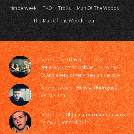
timberweek
TKO
Trolls
Man Of The Woods
The Man Of The Woods Tour
hace 3 días
JTluver
Is it possible to
get a working download link to this?
D: And every other video on the site
hace 3 semanas
Melissa Rodriguez
Yes Melissa
hace 1 mes
Olga marina ruano rosales
Es muy bueno el baile