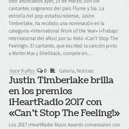
sido anunciados ayer, 15 de marzo, con los
cantantes originarios del país Flume y Sia. La
estrella del pop estadounidense, Justin
Timberlake, ha recibido una nominación en la
categoría «International Work of the Year» («Trabajo
internacional del año») por su éxito «Can’t Stop The
Feeling!». El cantante, que escribió la canción junto
a Martin Max y Shellback, compite en…
0
hace 9 años
Galería
,
Noticias
Justin Timberlake brilla
en los premios
iHeartRadio 2017 con
«Can’t Stop The Feeling!»
Los 2017 iHeartRadio Music Awards comenzaron con