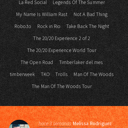
La Red Social
Legends Of The Summer
My Name Is William Rast
Not A Bad Thing
Robo.to
Rock in Rio
Take Back The Night
The 20/20 Experience 2 of 2
The 20/20 Experience World Tour
The Open Road
Timberlaker del mes
timberweek
TKO
Trolls
Man Of The Woods
The Man Of The Woods Tour
hace 3 semanas
Melissa Rodriguez