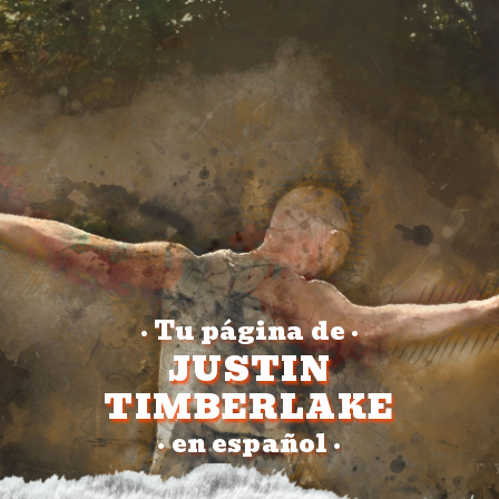
Tu página de
•
•
JUSTIN
TIMBERLAKE
en español
•
•