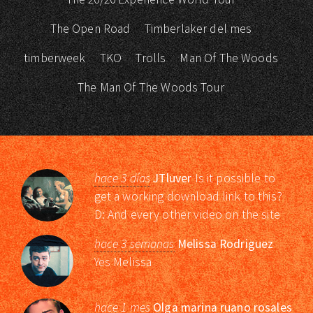
The Open Road
Timberlaker del mes
timberweek
TKO
Trolls
Man Of The Woods
The Man Of The Woods Tour
hace 3 días
JTluver
Is it possible to
get a working download link to this?
D: And every other video on the site
hace 3 semanas
Melissa Rodriguez
Yes Melissa
hace 1 mes
Olga marina ruano rosales