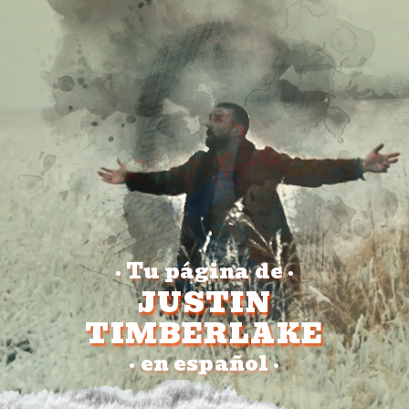
Tu página de
•
•
JUSTIN
TIMBERLAKE
en español
•
•