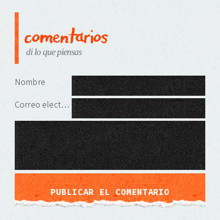
comentarios
di lo que piensas
Deja una respuesta
Nombre
Correo electrónico