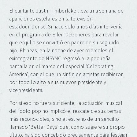
to
clic
clic
clic
clic
clic
clic
share
para
para
para
para
para
para
on
compartir
compartir
compartir
compartir
compartir
compartir
El cantante Justin Timberlake lleva una semana de
Twitter
en
en
en
en
en
en
(Se
Facebook
Tumblr
Pinterest
Pocket
Telegram
WhatsApp
apariciones estelares en la televisión
abre
(Se
(Se
(Se
(Se
(Se
(Se
en
abre
abre
abre
abre
abre
abre
estadounidense. Si hace solo unos días intervenía
una
en
en
en
en
en
en
ventana
una
una
una
una
una
una
en el programa de Ellen DeGeneres para revelar
nueva)
ventana
ventana
ventana
ventana
ventana
ventana
nueva)
nueva)
nueva)
nueva)
nueva)
nueva)
que en julio se convirtió en padre de su segundo
hijo, Phineas, en la noche de ayer miércoles el
exintegrante de NSYNC regresó a la pequeña
pantalla en el marco del especial ‘Celebrating
America’, con el que un sinfín de artistas recibieron
por todo lo alto a sus nuevos presidente y
vicepresidenta.
Por si eso no fuera suficiente, la actuación musical
del ídolo pop no implicó el rescate de sus temas
más reconocibles, sino el estreno de un sencillo
llamado ‘Better Days’ que, como sugiere su propio
título, ha sido concebido precisamente para festejar