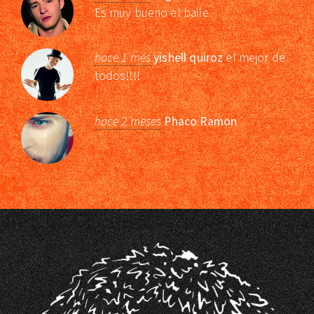
Es muy bueno el baile
hace 1 mes
yishell quiroz
el mejor de
todos!!!!
hace 2 meses
Phaco Ramon