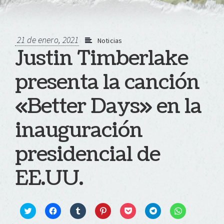
21 de enero, 2021
Noticias
Justin Timberlake
presenta la canción
«Better Days» en la
inauguración
presidencial de
EE.UU.
Click
Haz
Haz
Haz
Haz
Haz
Haz