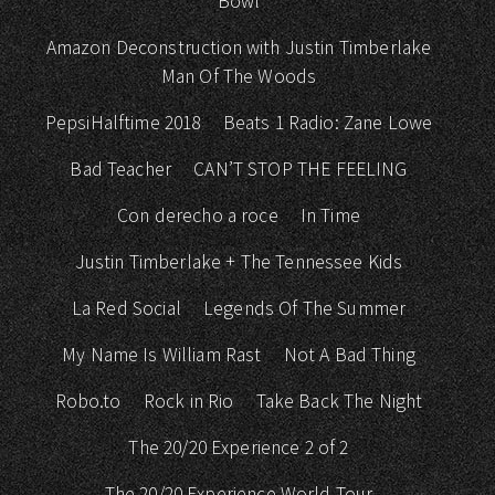
Bowl
Amazon Deconstruction with Justin Timberlake
Man Of The Woods
PepsiHalftime 2018
Beats 1 Radio: Zane Lowe
Bad Teacher
CAN’T STOP THE FEELING
Con derecho a roce
In Time
Justin Timberlake + The Tennessee Kids
La Red Social
Legends Of The Summer
My Name Is William Rast
Not A Bad Thing
Robo.to
Rock in Rio
Take Back The Night
The 20/20 Experience 2 of 2
The 20/20 Experience World Tour