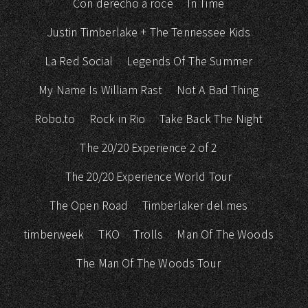
Con derecho a roce
In Time
Justin Timberlake + The Tennessee Kids
La Red Social
Legends Of The Summer
My Name Is William Rast
Not A Bad Thing
Robo.to
Rock in Rio
Take Back The Night
The 20/20 Experience 2 of 2
The 20/20 Experience World Tour
The Open Road
Timberlaker del mes
timberweek
TKO
Trolls
Man Of The Woods
The Man Of The Woods Tour