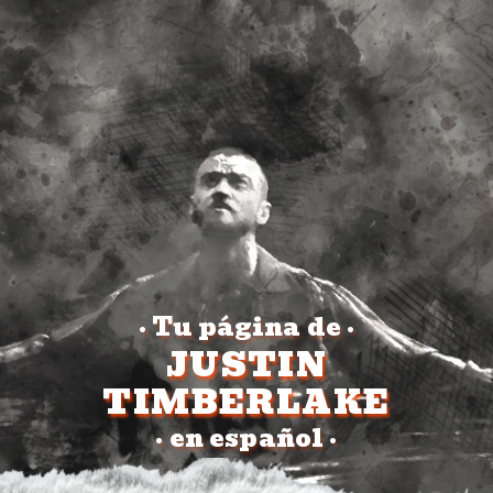
Tu página de
•
•
JUSTIN
TIMBERLAKE
en español
•
•