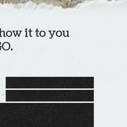
show it to you
GO.
a respuesta
eo electrónico