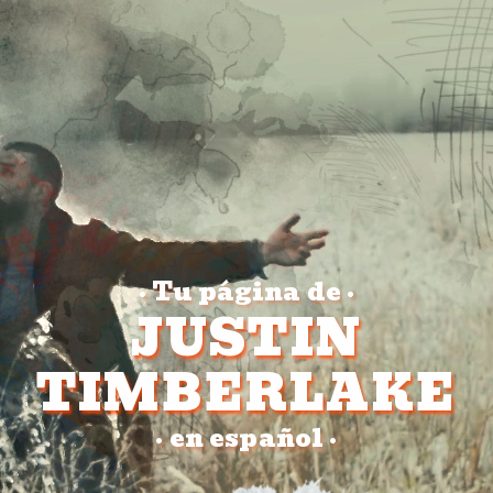
Tu página de
•
•
JUSTIN
TIMBERLAKE
en español
•
•