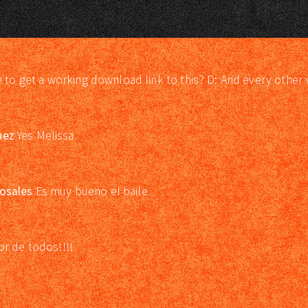
e to get a working download link to this? D: And every other 
uez
Yes Melissa
osales
Es muy bueno el baile
or de todos!!!!