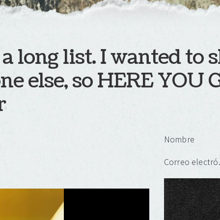
a long list. I wanted to 
ne else, so HERE YOU 
r
Deja un
Nombre
Corr