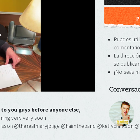
Puedes util
comentari
La direcció
se publicar
¡No seas m
Conversaci
t to you guys before anyone else,
ming very very soon
sson @therealmaryjblige @haimtheband @kellyclarkson 