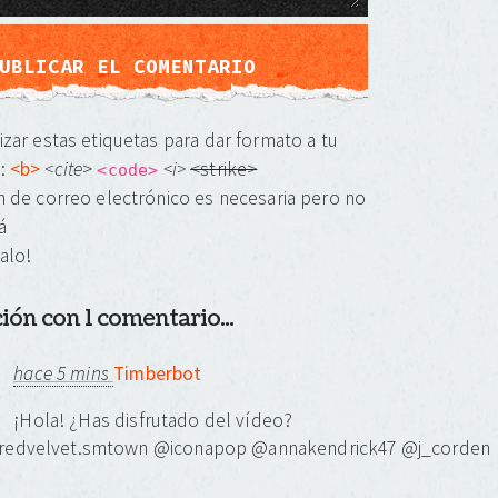
izar estas etiquetas para dar formato a tu
o:
<b>
<cite
>
<i>
<strike>
<code>
n de correo electrónico es necesaria pero no
á
alo!
ón con 1 comentario...
hace 5 mins
Timberbot
¡Hola! ¿Has disfrutado del vídeo?
@redvelvet.smtown @iconapop @annakendrick47 @j_corden