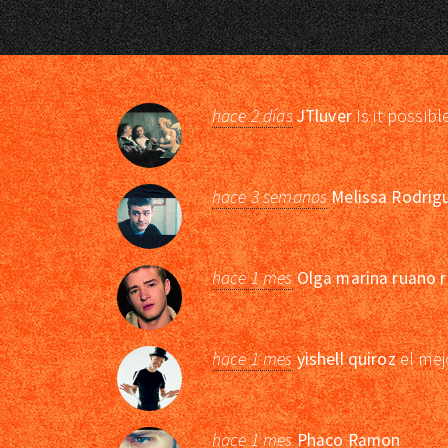
hace 2 días
JTluver
Is it possibl
hace 3 semanas
Melissa Rodrig
hace 1 mes
Olga marina ruano r
hace 1 mes
yishell quiroz
el mej
hace 1 mes
Phaco Ramon