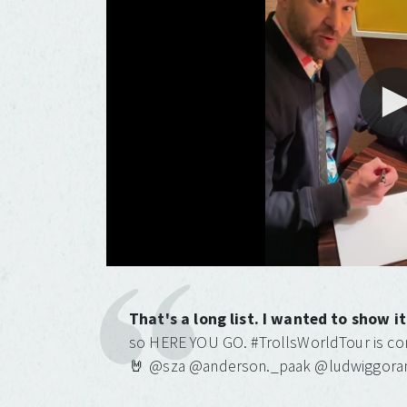
That's a long list. I wanted to show i
so HERE YOU GO. #TrollsWorldTour is co
🤘 @sza @anderson._paak @ludwiggoran