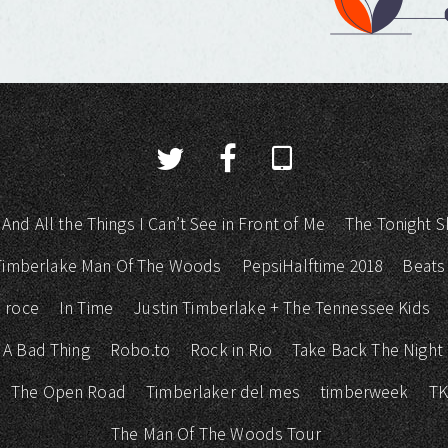
 And All the Things I Can’t See in Front of Me
The Tonight S
 Timberlake Man Of The Woods
PepsiHalftime 2018
Beats
 roce
In Time
Justin Timberlake + The Tennessee Kids
 A Bad Thing
Robo.to
Rock in Rio
Take Back The Night
The Open Road
Timberlaker del mes
timberweek
T
The Man Of The Woods Tour