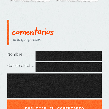
comentarios
di lo que piensas
Deja una respuesta
Nombre
Correo electrónico