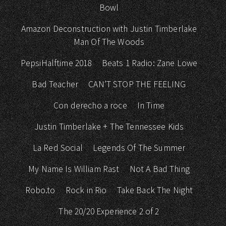
Bowl
Amazon Deconstruction with Justin Timberlake
Man Of The Woods
PepsiHalftime 2018
Beats 1 Radio: Zane Lowe
Bad Teacher
CAN’T STOP THE FEELING
Con derecho a roce
In Time
Justin Timberlake + The Tennessee Kids
La Red Social
Legends Of The Summer
My Name Is William Rast
Not A Bad Thing
Robo.to
Rock in Rio
Take Back The Night
The 20/20 Experience 2 of 2