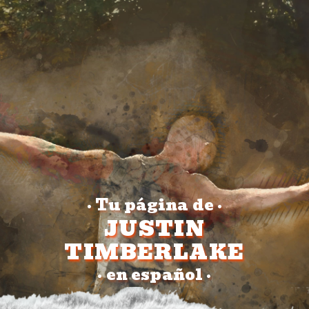
Tu página de
•
•
JUSTIN
TIMBERLAKE
en español
•
•