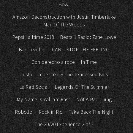
Bowl
Amazon Deconstruction with Justin Timberlake
Man Of The Woods
PepsiHalftime 2018
Beats 1 Radio: Zane Lowe
Bad Teacher
CAN’T STOP THE FEELING
Con derecho a roce
In Time
Justin Timberlake + The Tennessee Kids
La Red Social
Legends Of The Summer
My Name Is William Rast
Not A Bad Thing
Robo.to
Rock in Rio
Take Back The Night
The 20/20 Experience 2 of 2