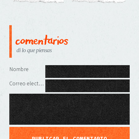
comentarios
di lo que piensas
Deja una respuesta
Nombre
Correo electrónico