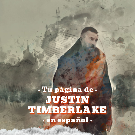
Tu página de
•
•
JUSTIN
TIMBERLAKE
en español
•
•