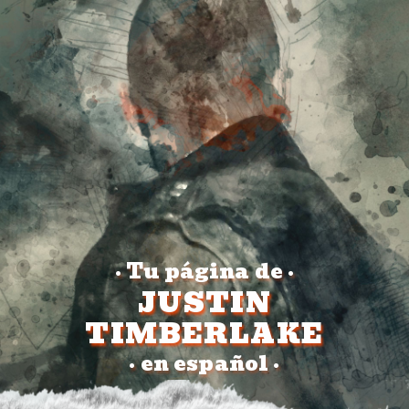
Tu página de
•
•
JUSTIN
TIMBERLAKE
en español
•
•