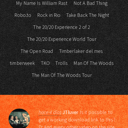
My Name Is William Rast
Not A Bad Thing
Robo.to
Rock in Rio
Take Back The Night
The 20/20 Experience 2 of 2
The 20/20 Experience World Tour
The Open Road
Timberlaker del mes
timberweek
TKO
Trolls
Man Of The Woods
The Man Of The Woods Tour
hace 4 días
JTluver
Is it possible to
get a working download link to this?
D: And every other video on the site