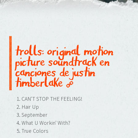
trolls: original motion
picture soundtrack en
canciones de justin
timberlake
CAN'T STOP THE FEELING!
Hair Up
September
What U Workin' With?
True Colors