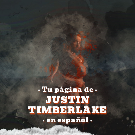
Tu página de
•
•
JUSTIN
TIMBERLAKE
en español
•
•