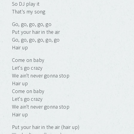
So DJ play it
That's my song
Go, go, go, go, go
Put your hair in the air
Go, go, go, go, go, go
Hair up
Come on baby
Let's go crazy
We ain't never gonna stop
Hair up
Come on baby
Let's go crazy
We ain't never gonna stop
Hair up
Put your hair in the air (hair up)