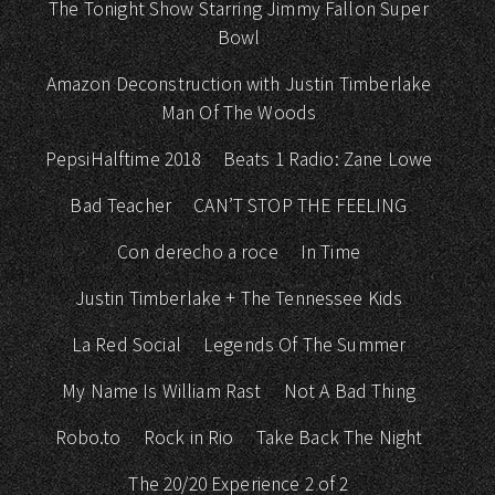
The Tonight Show Starring Jimmy Fallon Super
Bowl
Amazon Deconstruction with Justin Timberlake
Man Of The Woods
PepsiHalftime 2018
Beats 1 Radio: Zane Lowe
Bad Teacher
CAN’T STOP THE FEELING
Con derecho a roce
In Time
Justin Timberlake + The Tennessee Kids
La Red Social
Legends Of The Summer
My Name Is William Rast
Not A Bad Thing
Robo.to
Rock in Rio
Take Back The Night
The 20/20 Experience 2 of 2