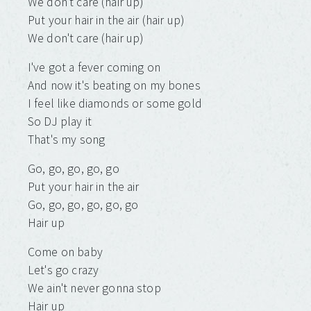
We don't care (hair up)
Put your hair in the air (hair up)
We don't care (hair up)
I've got a fever coming on
And now it's beating on my bones
I feel like diamonds or some gold
So DJ play it
That's my song
Go, go, go, go, go
Put your hair in the air
Go, go, go, go, go, go
Hair up
Come on baby
Let's go crazy
We ain't never gonna stop
Hair up