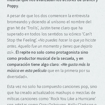
Poppy
.
A pesar de que los dos comiencen la entrevista
bromeando y diciendo al unísono el nombre del
gran hit de ‘Trolls’, Justin tiene claro que ha
superado en todos los sentidos su icónico ‘Can’t
Stop the Feeling’.
«No puedes hacer lo que ya hiciste
antes. Aquello fue un momento y tienes que dejarlo
así»
.
Él repite no solo como protagonista sino
como productor musical de la secuela, y en
comparación tiene algo claro:
«Me gusta más la
música en esta película
que en la primera por su
diversidad».
Esta vez no solo ha compuesto canciones pop, sino
que ha creado actualizados mashups o mezclas de
míticas canciones como ‘Rock You Like a Hurricane’
con artistas como Ozzy Osbourne, Kelly Clarkson o