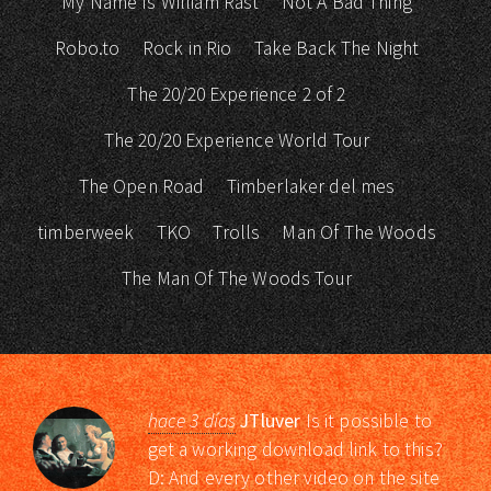
My Name Is William Rast
Not A Bad Thing
Robo.to
Rock in Rio
Take Back The Night
The 20/20 Experience 2 of 2
The 20/20 Experience World Tour
The Open Road
Timberlaker del mes
timberweek
TKO
Trolls
Man Of The Woods
The Man Of The Woods Tour
hace 3 días
JTluver
Is it possible to
get a working download link to this?
D: And every other video on the site