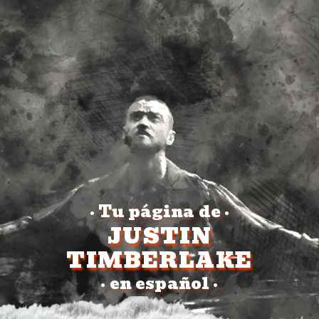
Tu página de
•
•
JUSTIN
TIMBERLAKE
en español
•
•