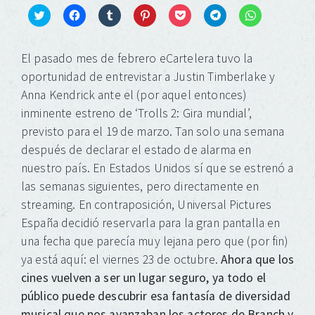
Click
Haz
Haz
Haz
Haz
Haz
Haz
to
clic
clic
clic
clic
clic
clic
share
para
para
para
para
para
para
on
compartir
compartir
compartir
compartir
compartir
compartir
El pasado mes de febrero eCartelera tuvo la
Twitter
en
en
en
en
en
en
(Se
Facebook
Tumblr
Pinterest
Pocket
Telegram
WhatsApp
oportunidad de entrevistar a Justin Timberlake y
abre
(Se
(Se
(Se
(Se
(Se
(Se
en
abre
abre
abre
abre
abre
abre
Anna Kendrick ante el (por aquel entonces)
una
en
en
en
en
en
en
ventana
una
una
una
una
una
una
inminente estreno de ‘Trolls 2: Gira mundial’,
nueva)
ventana
ventana
ventana
ventana
ventana
ventana
nueva)
nueva)
nueva)
nueva)
nueva)
nueva)
previsto para el 19 de marzo. Tan solo una semana
después de declarar el estado de alarma en
nuestro país. En Estados Unidos sí que se estrenó a
las semanas siguientes, pero directamente en
streaming. En contraposición, Universal Pictures
España decidió reservarla para la gran pantalla en
una fecha que parecía muy lejana pero que (por fin)
ya está aquí: el viernes 23 de octubre.
Ahora que los
cines vuelven a ser un lugar seguro, ya todo el
público puede descubrir esa fantasía de diversidad
musical que nos avanzaban los actores de Branch y