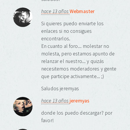
hace 13 años
Webmaster
Si quieres puedo enviarte los
enlaces si no consigues
encontrarlos.
En cuanto al foro... molestar no
molesta, pero estamos apunto de
relanzar el nuestro... y quizás
necesitemos moderadores y gente
que participe activamente... ;)
Saludos jeremyas
hace 13 años
jeremyas
donde los puedo descargar? por
favor!