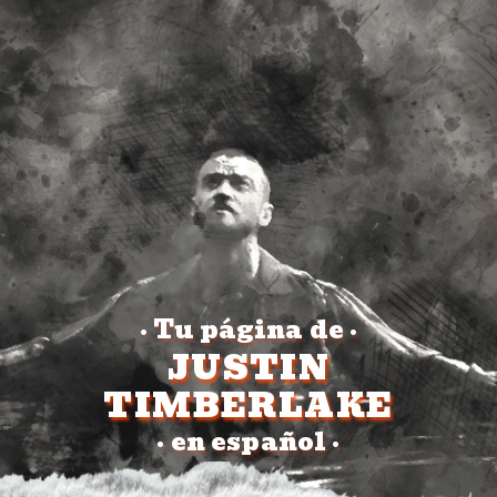
Tu página de
•
•
JUSTIN
TIMBERLAKE
en español
•
•