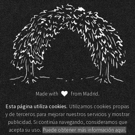
Made with
from Madrid.
Esta página utiliza cookies.
Utilizamos cookies propias
y de terceros para mejorar nuestros servicios y mostrar
publicidad. Si continúa navegando, consideramos que
acepta su uso.
Puede obtener más información aquí.