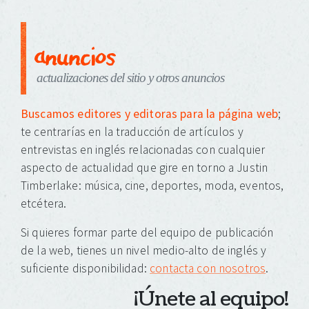
anuncios
actualizaciones del sitio y otros anuncios
Buscamos editores y editoras para la página web
;
te centrarías en la traducción de artículos y
entrevistas en inglés relacionadas con cualquier
aspecto de actualidad que gire en torno a Justin
Timberlake: música, cine, deportes, moda, eventos,
etcétera.
Si quieres formar parte del equipo de publicación
de la web, tienes un nivel medio-alto de inglés y
suficiente disponibilidad:
contacta con nosotros
.
¡Únete al equipo!