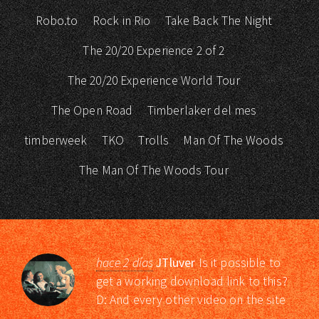
Robo.to
Rock in Rio
Take Back The Night
The 20/20 Experience 2 of 2
The 20/20 Experience World Tour
The Open Road
Timberlaker del mes
timberweek
TKO
Trolls
Man Of The Woods
The Man Of The Woods Tour
hace 2 días
JTluver
Is it possible to
get a working download link to this?
D: And every other video on the site