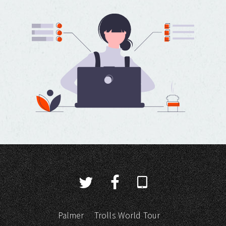
Palmer
Trolls World Tour