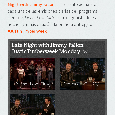
ventana
una
una
una
una
una
una
Night with Jimmy Fallon
. El cantante actuará en
nueva)
ventana
ventana
ventana
ventana
ventana
ventana
nueva)
nueva)
nueva)
nueva)
nueva)
nueva)
cada una de las emisiones diarias del programa,
siendo
«Pusher Love Girl»
la protagonista de esta
noche. Sin más dilación, la primera entrega de
#JustinTimberlweek
.
Late Night with Jimmy Fallon
JustinTimberweek Monday
+3 vídeos
«Pusher Love Girl»; Late Night with Jimmy Fallon «#JustinTimberweek» #1
Acerca de «The 20/20 Experience»; Late Night with Jimmy Fallon «#JustinTimberweek» #1