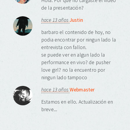
Hola. Por que no cargaste el video
de la presentación?
hace 13 años
Justin
barbaro el contenido de hoy, no
podia encontrar por ningun lado la
entrevista con fallon.
se puede ver en algun lado la
performance en vivo? de pusher
love girl? no la encuentro por
ningun lado tampoco
hace 13 años
Webmaster
Estamos en ello. Actualización en
breve...