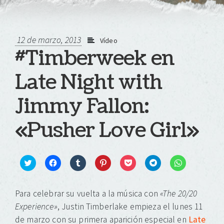
12 de marzo, 2013
Vídeo
#Timberweek en
Late Night with
Jimmy Fallon:
«Pusher Love Girl»
Click
Haz
Haz
Haz
Haz
Haz
Haz
to
clic
clic
clic
clic
clic
clic
share
para
para
para
para
para
para
on
compartir
compartir
compartir
compartir
compartir
compartir
Para celebrar su vuelta a la música con
«The 20/20
Twitter
en
en
en
en
en
en
(Se
Facebook
Tumblr
Pinterest
Pocket
Telegram
WhatsApp
Experience»
, Justin Timberlake empieza el lunes 11
abre
(Se
(Se
(Se
(Se
(Se
(Se
en
abre
abre
abre
abre
abre
abre
de marzo con su primera aparición especial en
Late
una
en
en
en
en
en
en