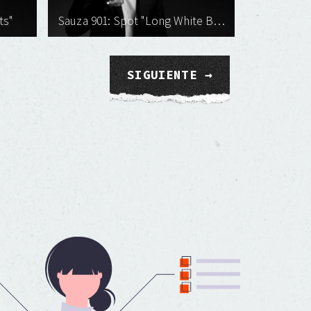
ts"
Sauza 901: Spot "Long White Beard"
SIGUIENTE →