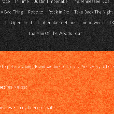
 roce
In Time
Justin Timberlake + The Tennessee Kids
 A Bad Thing
Robo.to
Rock in Rio
Take Back The Night
The Open Road
Timberlaker del mes
timberweek
T
The Man Of The Woods Tour
e to get a working download link to this? D: And every other 
uez
Yes Melissa
osales
Es muy bueno el baile