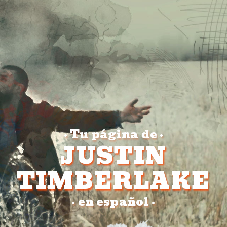
Tu página de
•
•
JUSTIN
TIMBERLAKE
en español
•
•