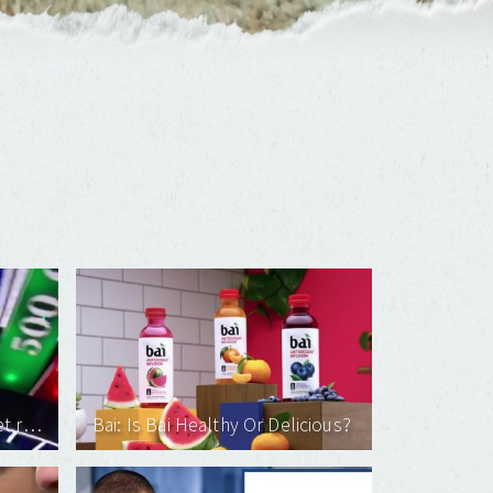
Twitter: Are you ready to get rolling? #SpinTheWheel, from executive producer @jtimberlake
Bai: Is Bai Healthy Or Delicious?