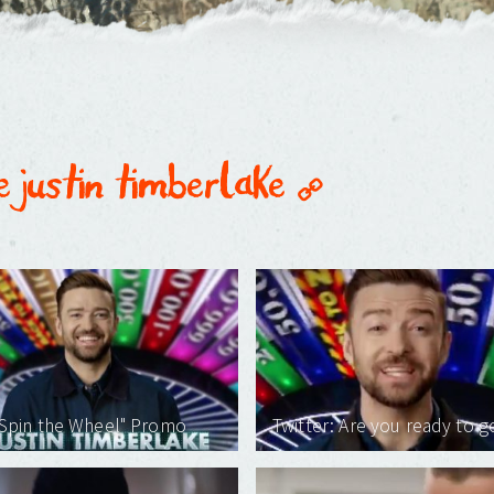
de justin timberlake
"Spin the Wheel" Promo