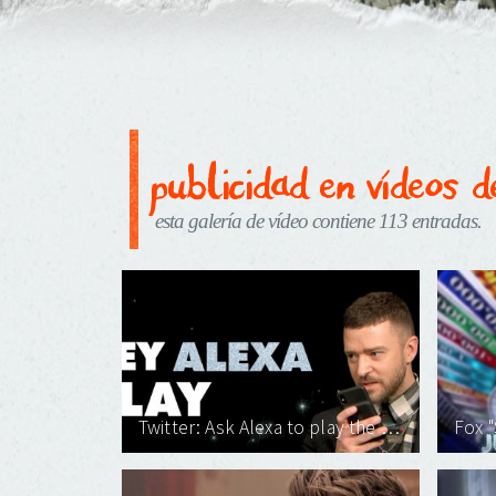
publicidad en vídeos 
esta galería de vídeo contiene 113 entradas.
Twitter: Ask Alexa to play the new #TrollsWorldTour soundtrack on @amazonmusic and watch the movie, now at home on Prime Video!
Fox 