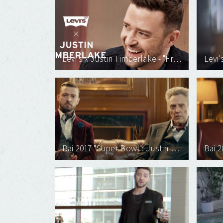
Levi's x Justin Timberlake - "Fresh Leaves" Spring 2019
Bai 2017 "Super Bowl": Justin Timberlake & Christopher Walken