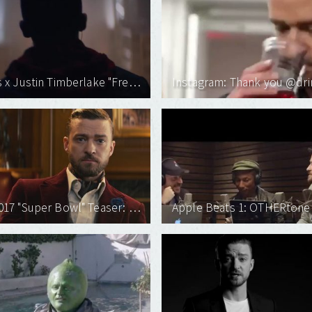
Levi's x Justin Timberlake "Fresh Leaves"
Bai 2017 "Super Bowl" Teaser: Justin Timberlake & Christopher Walken