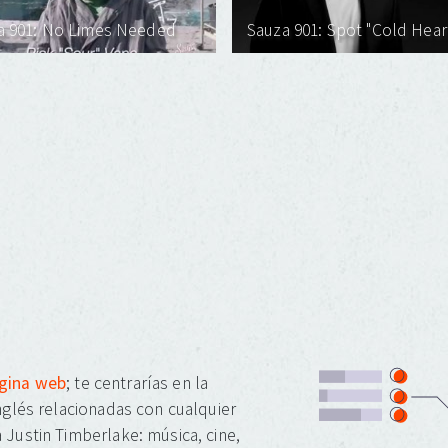
a 901: No Limes Needed
Sauza 901: Spot "Cold Hear
ágina web
; te centrarías en la
inglés relacionadas con cualquier
 Justin Timberlake: música, cine,