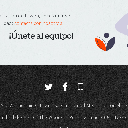
licación de la web, tienes un nivel
ilidad:
contacta con nosotros
.
¡Únete al equipo!
 And All the Things I Can’t See in Front of Me
The Tonight S
 Timberlake Man Of The Woods
PepsiHalftime 2018
Beats