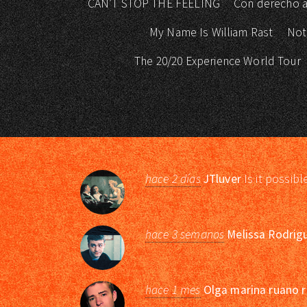
CAN’T STOP THE FEELING
Con derecho a
My Name Is William Rast
Not
The 20/20 Experience World Tour
hace 2 días
JTluver
Is it possibl
hace 3 semanas
Melissa Rodrig
hace 1 mes
Olga marina ruano r