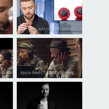
Instagram: Thank you @drinkbai for making this dream I didn't know I had a reality. #BRASPBERRY
Bai: "This Just In", spot publicitario
Apple Beats 1: OTHERtone coming to #Beats1 from @applemusic
Apple Beats 1: @caradelevingne @jtimberlake @brokemogul