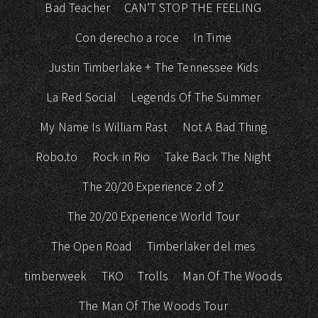
Bad Teacher
CAN’T STOP THE FEELING
Con derecho a roce
In Time
Justin Timberlake + The Tennessee Kids
La Red Social
Legends Of The Summer
My Name Is William Rast
Not A Bad Thing
Robo.to
Rock in Rio
Take Back The Night
The 20/20 Experience 2 of 2
The 20/20 Experience World Tour
The Open Road
Timberlaker del mes
timberweek
TKO
Trolls
Man Of The Woods
The Man Of The Woods Tour