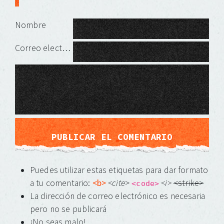
Deja una respuesta
Nombre
Correo electrónico
Puedes utilizar estas etiquetas para dar formato
a tu comentario:
<b>
<cite
>
<i>
<strike>
<code>
La dirección de correo electrónico es necesaria
pero no se publicará
¡No seas malo!