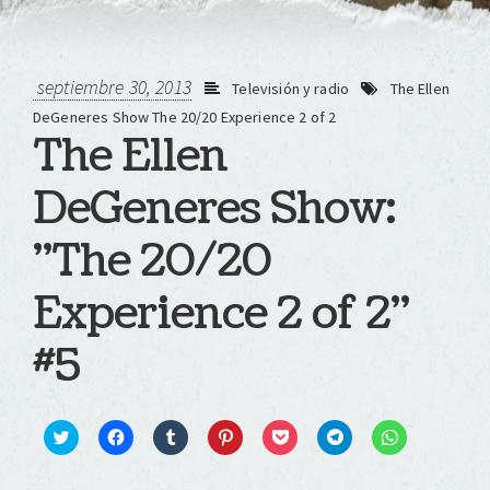
septiembre 30, 2013
Televisión y radio
The Ellen
DeGeneres Show The 20/20 Experience 2 of 2
The Ellen
DeGeneres Show:
"The 20/20
Experience 2 of 2"
#5
Click
Haz
Haz
Haz
Haz
Haz
Haz
to
clic
clic
clic
clic
clic
clic
share
para
para
para
para
para
para