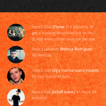
hace 2 días
JTluver
Is it possible to
get a working download link to this?
D: And every other video on the site
hace 3 semanas
Melissa Rodriguez
Yes Melissa
hace 1 mes
Olga marina ruano rosales
Es muy bueno el baile
hace 1 mes
yishell quiroz
el mejor de
todos!!!!