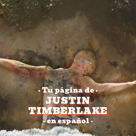
Tu página de
•
•
JUSTIN
TIMBERLAKE
en español
•
•