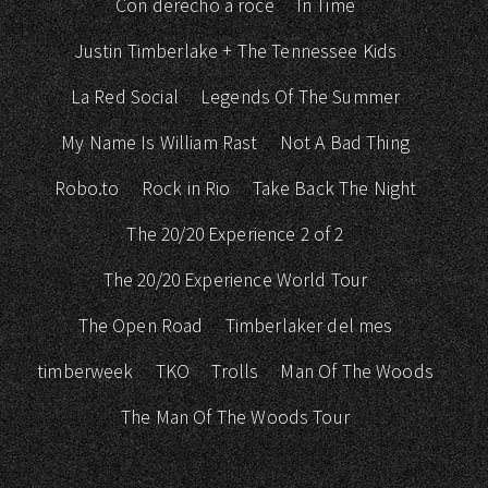
Con derecho a roce
In Time
Justin Timberlake + The Tennessee Kids
La Red Social
Legends Of The Summer
My Name Is William Rast
Not A Bad Thing
Robo.to
Rock in Rio
Take Back The Night
The 20/20 Experience 2 of 2
The 20/20 Experience World Tour
The Open Road
Timberlaker del mes
timberweek
TKO
Trolls
Man Of The Woods
The Man Of The Woods Tour