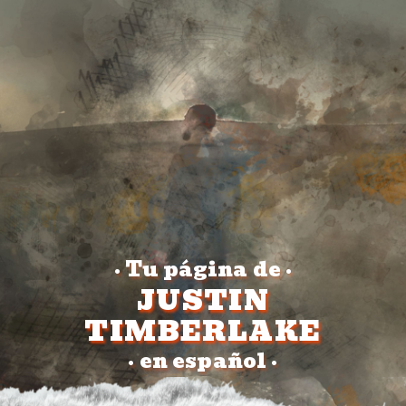
Tu página de
•
•
JUSTIN
TIMBERLAKE
en español
•
•