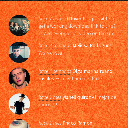
hace 7 horas
JTluver
Is it possible to
get a working download link to this?
D: And every other video on the site
hace 3 semanas
Melissa Rodriguez
Yes Melissa
hace 4 semanas
Olga marina ruano
rosales
Es muy bueno el baile
hace 1 mes
yishell quiroz
el mejor de
todos!!!!
hace 1 mes
Phaco Ramon