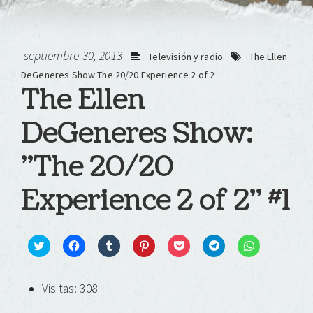
septiembre 30, 2013
Televisión y radio
The Ellen
DeGeneres Show The 20/20 Experience 2 of 2
The Ellen
DeGeneres Show:
"The 20/20
Experience 2 of 2" #1
Click
Haz
Haz
Haz
Haz
Haz
Haz
to
clic
clic
clic
clic
clic
clic
share
para
para
para
para
para
para
on
compartir
compartir
compartir
compartir
compartir
compartir
Visitas: 308
Twitter
en
en
en
en
en
en
(Se
Facebook
Tumblr
Pinterest
Pocket
Telegram
WhatsApp
abre
(Se
(Se
(Se
(Se
(Se
(Se