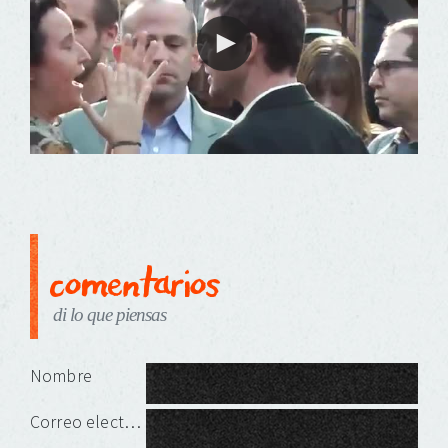
comentarios
di lo que piensas
Deja una respuesta
Nombre
Correo electrónico