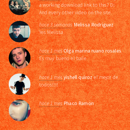
a working download link to this? D:
And every other video on the site
hace 3 semanas
Melissa Rodriguez
Yes Melissa
hace 1 mes
Olga marina ruano rosales
Es muy bueno el baile
hace 1 mes
yishell quiroz
el mejor de
todos!!!!
hace 1 mes
Phaco Ramon