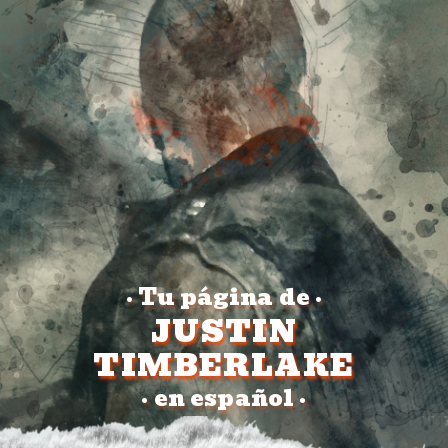
Tu página de
•
•
JUSTIN
TIMBERLAKE
en español
•
•