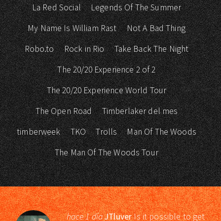
La Red Social
Legends Of The Summer
My Name Is William Rast
Not A Bad Thing
Robo.to
Rock in Rio
Take Back The Night
The 20/20 Experience 2 of 2
The 20/20 Experience World Tour
The Open Road
Timberlaker del mes
timberweek
TKO
Trolls
Man Of The Woods
The Man Of The Woods Tour
hace 1 día
JTluver
Is it possible to get