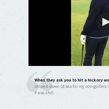
When they ask you to hit a hickory w
stripe it down 18 aka for my non-golfers: I
it was chill.