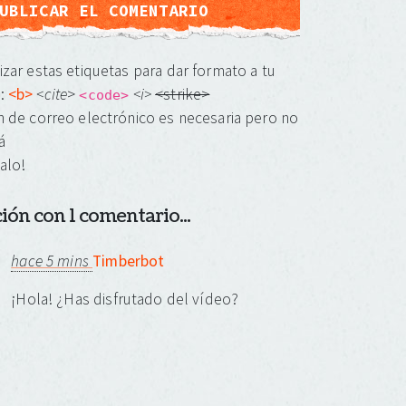
izar estas etiquetas para dar formato a tu
o:
<b>
<cite
>
<i>
<strike>
<code>
n de correo electrónico es necesaria pero no
á
alo!
ón con 1 comentario...
hace 5 mins
Timberbot
¡Hola! ¿Has disfrutado del vídeo?