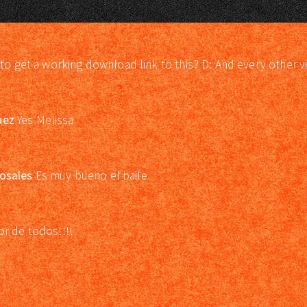
 to get a working download link to this? D: And every other v
uez
Yes Melissa
osales
Es muy bueno el baile
or de todos!!!!