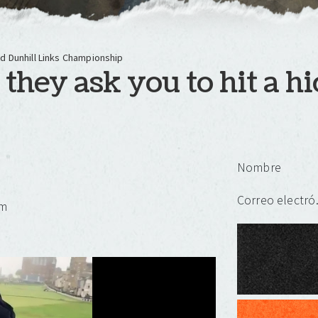
ed Dunhill Links Championship
they ask you to hit a h
Deja un
Nombre
Corr
om