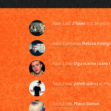
hace 1 día
JTluver
Is it possible
hace 3 semanas
Melissa Rodrig
hace 1 mes
Olga marina ruano r
hace 1 mes
yishell quiroz
el mej
hace 1 mes
Phaco Ramon