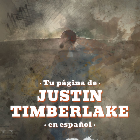
Tu página de
•
•
JUSTIN
TIMBERLAKE
en español
•
•