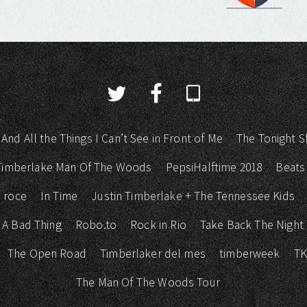
 And All the Things I Can’t See in Front of Me
The Tonight S
 Timberlake Man Of The Woods
PepsiHalftime 2018
Beats
 roce
In Time
Justin Timberlake + The Tennessee Kids
 A Bad Thing
Robo.to
Rock in Rio
Take Back The Night
The Open Road
Timberlaker del mes
timberweek
T
The Man Of The Woods Tour