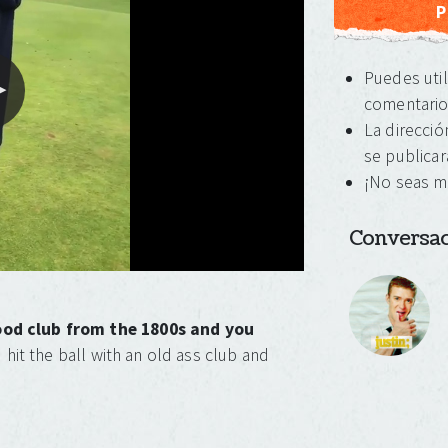
Puedes util
comentari
La direcció
se publicar
¡No seas m
Conversaci
ood club from the 1800s and you
 hit the ball with an old ass club and