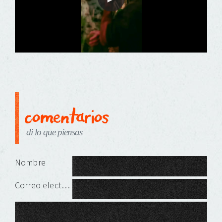
comentarios
di lo que piensas
Deja una respuesta
Nombre
Correo electrónico