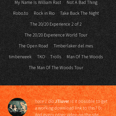
My Name Is William Rast
Not A Bad Thing
Robo.to
Rock in Rio
Take Back The Night
The 20/20 Experience 2 of 2
The 20/20 Experience World Tour
The Open Road
Timberlaker del mes
timberweek
TKO
Trolls
Man Of The Woods
The Man Of The Woods Tour
hace 1 día
JTluver
Is it possible to get
a working download link to this? D:
And every other video on the site