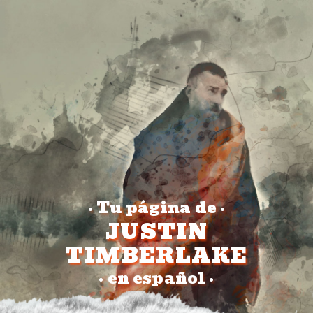
Tu página de
•
•
JUSTIN
TIMBERLAKE
en español
•
•