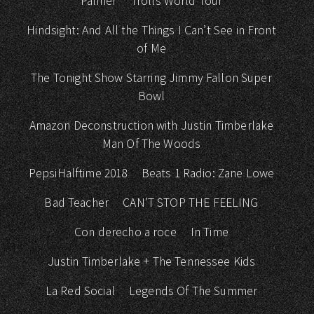
Palmer
Trolls World Tour
Hindsight: And All the Things I Can’t See in Front
of Me
The Tonight Show Starring Jimmy Fallon Super
Bowl
Amazon Deconstruction with Justin Timberlake
Man Of The Woods
PepsiHalftime 2018
Beats 1 Radio: Zane Lowe
Bad Teacher
CAN’T STOP THE FEELING
Con derecho a roce
In Time
Justin Timberlake + The Tennessee Kids
La Red Social
Legends Of The Summer