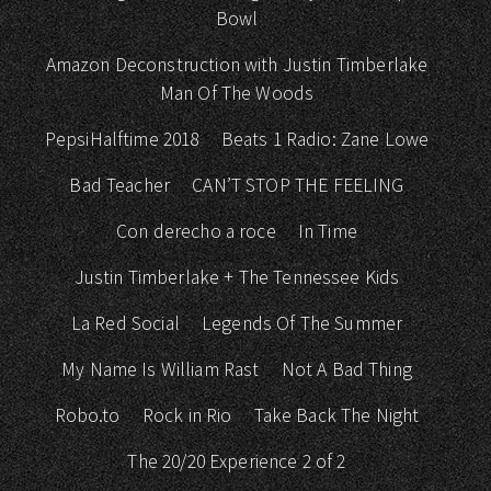
Bowl
Amazon Deconstruction with Justin Timberlake
Man Of The Woods
PepsiHalftime 2018
Beats 1 Radio: Zane Lowe
Bad Teacher
CAN’T STOP THE FEELING
Con derecho a roce
In Time
Justin Timberlake + The Tennessee Kids
La Red Social
Legends Of The Summer
My Name Is William Rast
Not A Bad Thing
Robo.to
Rock in Rio
Take Back The Night
The 20/20 Experience 2 of 2