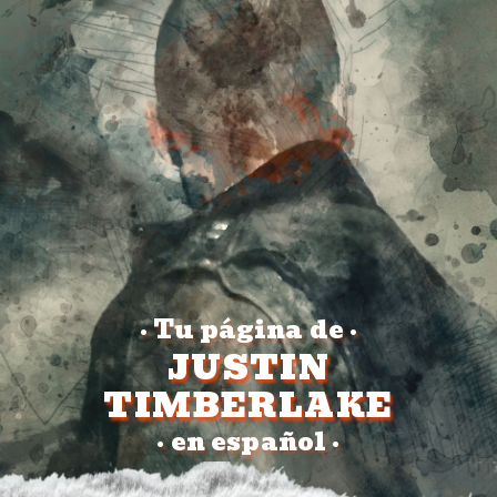
Tu página de
•
•
JUSTIN
TIMBERLAKE
en español
•
•