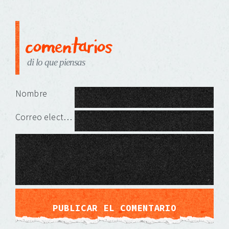
comentarios
di lo que piensas
Deja una respuesta
Nombre
Correo electrónico