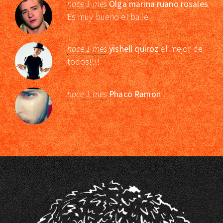
hace 1 mes
Olga marina ruano rosales
Es muy bueno el baile
hace 1 mes
yishell quiroz
el mejor de
todos!!!!
hace 1 mes
Phaco Ramon