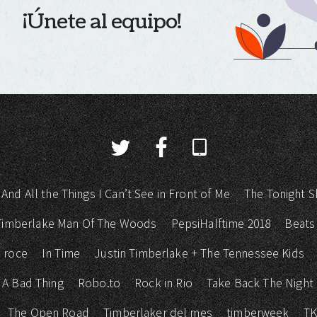
¡Únete al equipo!
 And All the Things I Can’t See in Front of Me
The Tonight S
 Timberlake Man Of The Woods
PepsiHalftime 2018
Beats
 roce
In Time
Justin Timberlake + The Tennessee Kids
 A Bad Thing
Robo.to
Rock in Rio
Take Back The Night
The Open Road
Timberlaker del mes
timberweek
T