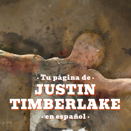
Tu página de
•
•
JUSTIN
TIMBERLAKE
en español
•
•