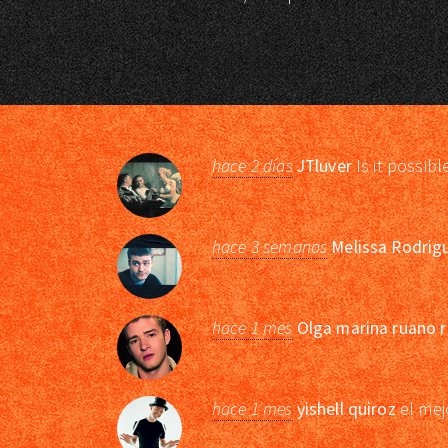
hace 2 días
JTluver
Is it possibl
hace 3 semanas
Melissa Rodrig
hace 1 mes
Olga marina ruano r
hace 1 mes
yishell quiroz
el mej