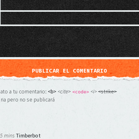
mato a tu comentario:
<b>
<cite
>
<i>
<strike>
<code>
ria pero no se publicará
 5 mins
Timberbot