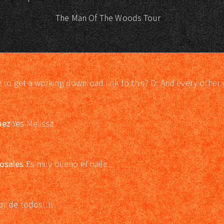
The Man Of The Woods Tour
e to get a working download link to this? D: And every other 
uez
Yes Melissa
osales
Es muy bueno el baile
or de todos!!!!