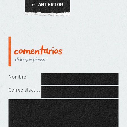
← ANTERIOR
comentarios
di lo que piensas
Deja una respuesta
Nombre
Correo electrónico