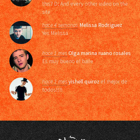
this? D: And every other video on the
site
hace 4 semanas
Melissa Rodriguez
Yes Melissa
hace 1 mes
Olga marina ruano rosales
Es muy bueno el baile
hace 1 mes
yishell quiroz
el mejor de
todos!!!!