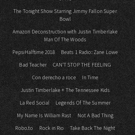
The Tonight Show Starring Jimmy Fallon Super
Bowl
Amazon Deconstruction with Justin Timberlake
Man Of The Woods
PepsiHalftime 2018
Beats 1 Radio: Zane Lowe
Bad Teacher
CAN’T STOP THE FEELING
Con derecho a roce
In Time
Justin Timberlake + The Tennessee Kids
La Red Social
Legends Of The Summer
My Name Is William Rast
Not A Bad Thing
Robo.to
Rock in Rio
Take Back The Night