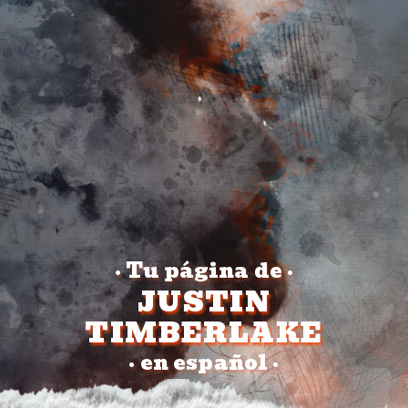
Tu página de
•
•
JUSTIN
TIMBERLAKE
en español
•
•