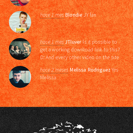
hace 1 mes
Blondie
JY fan
hace 1 mes
JTluver
Is it possible to
get a working download link to this?
D: And every other video on the site
hace 2 meses
Melissa Rodriguez
Yes
Melissa