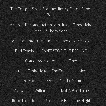
The Tonight Show Starring Jimmy Fallon Super
Bowl
Amazon Deconstruction with Justin Timberlake
Man Of The Woods
PepsiHalftime 2018
Beats 1 Radio: Zane Lowe
Bad Teacher
CAN’T STOP THE FEELING
Con derecho a roce
In Time
Justin Timberlake + The Tennessee Kids
La Red Social
Legends Of The Summer
My Name Is William Rast
Not A Bad Thing
Robo.to
Rock in Rio
Take Back The Night