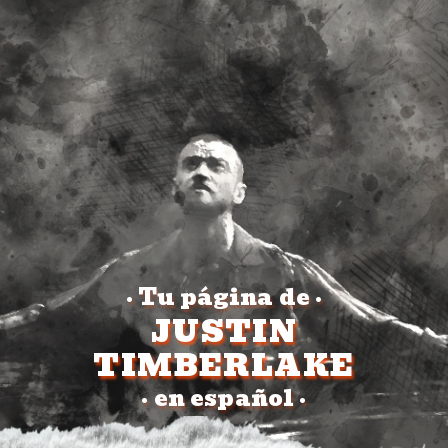
Tu página de
•
•
JUSTIN
TIMBERLAKE
en español
•
•