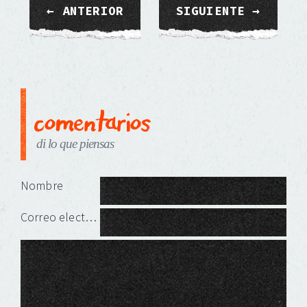
← ANTERIOR
SIGUIENTE →
comentarios
di lo que piensas
Deja una respuesta
Nombre
Correo electrónico