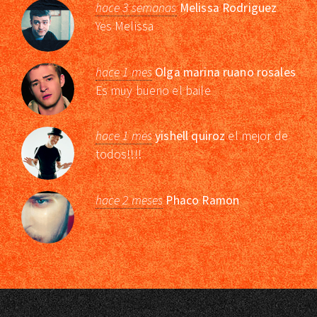
hace 3 semanas
Melissa Rodriguez
Yes Melissa
hace 1 mes
Olga marina ruano rosales
Es muy bueno el baile
hace 1 mes
yishell quiroz
el mejor de
todos!!!!
hace 2 meses
Phaco Ramon