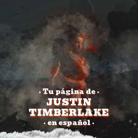
Tu página de
•
•
JUSTIN
TIMBERLAKE
en español
•
•