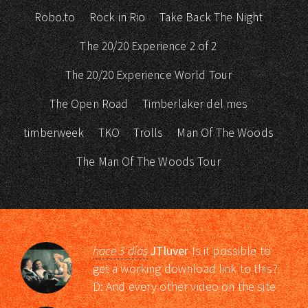
Robo.to
Rock in Rio
Take Back The Night
The 20/20 Experience 2 of 2
The 20/20 Experience World Tour
The Open Road
Timberlaker del mes
timberweek
TKO
Trolls
Man Of The Woods
The Man Of The Woods Tour
hace 3 días
JTluver
Is it possible to
get a working download link to this?
D: And every other video on the site