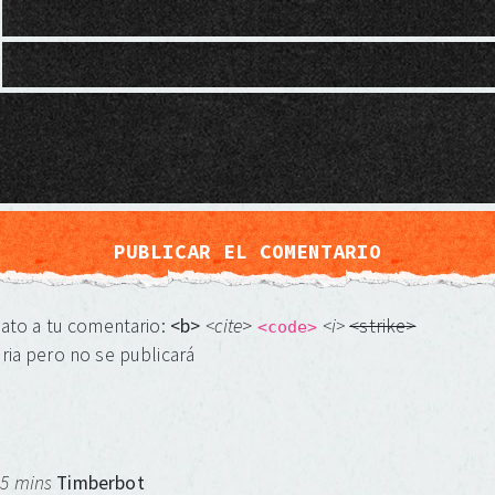
mato a tu comentario:
<b>
<cite
>
<i>
<strike>
<code>
ria pero no se publicará
 5 mins
Timberbot