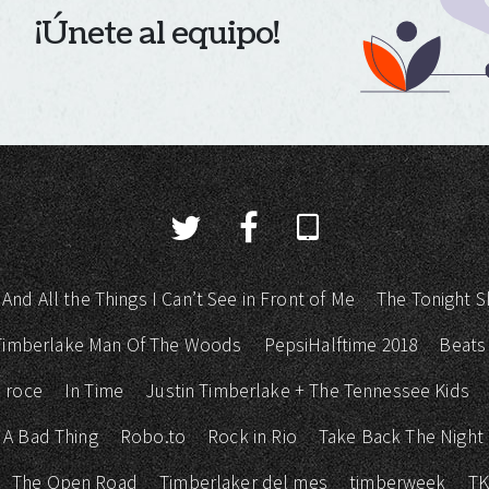
¡Únete al equipo!
 And All the Things I Can’t See in Front of Me
The Tonight S
 Timberlake Man Of The Woods
PepsiHalftime 2018
Beats
 roce
In Time
Justin Timberlake + The Tennessee Kids
 A Bad Thing
Robo.to
Rock in Rio
Take Back The Night
The Open Road
Timberlaker del mes
timberweek
T