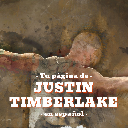
Tu página de
•
•
JUSTIN
TIMBERLAKE
en español
•
•