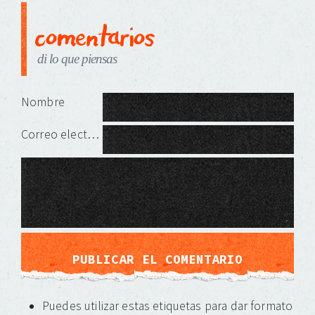
comentarios
di lo que piensas
Deja una respuesta
Nombre
Correo electrónico
Puedes utilizar estas etiquetas para dar formato