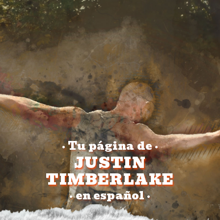
Tu página de
•
•
JUSTIN
TIMBERLAKE
en español
•
•