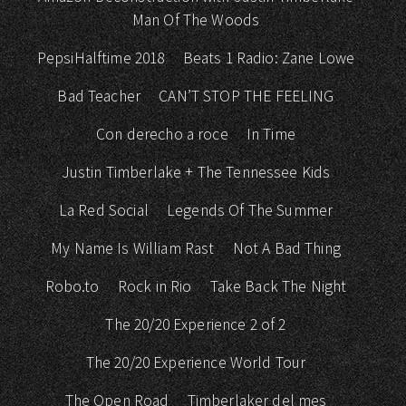
Man Of The Woods
PepsiHalftime 2018
Beats 1 Radio: Zane Lowe
Bad Teacher
CAN’T STOP THE FEELING
Con derecho a roce
In Time
Justin Timberlake + The Tennessee Kids
La Red Social
Legends Of The Summer
My Name Is William Rast
Not A Bad Thing
Robo.to
Rock in Rio
Take Back The Night
The 20/20 Experience 2 of 2
The 20/20 Experience World Tour
The Open Road
Timberlaker del mes