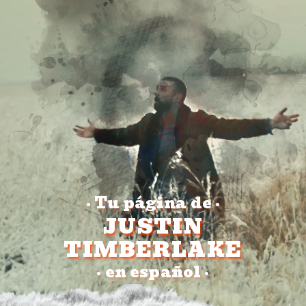
Tu página de
•
•
JUSTIN
TIMBERLAKE
en español
•
•