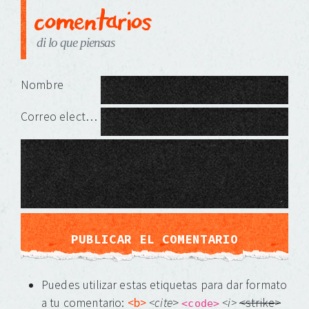
comentarios
di lo que piensas
Deja una respuesta
Nombre
Correo electrónico
Puedes utilizar estas etiquetas para dar formato
a tu comentario:
<b>
<cite
>
<i>
<strike>
<code>