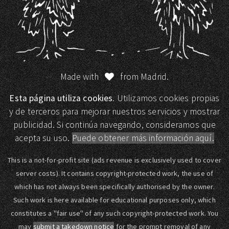
Made with
from Madrid.
Esta página utiliza cookies.
Utilizamos cookies propias
y de terceros para mejorar nuestros servicios y mostrar
publicidad. Si continúa navegando, consideramos que
acepta su uso.
Puede obtener más información aquí.
This is a not-for-profit site (ads revenue is exclusively used to cover
server costs). It contains copyright-protected work, the use of
which has not always been specifically authorised by the owner.
Such work is here available for educational purposes only, which
constitutes a "fair use" of any such copyright-protected work. You
may
submit a takedown notice
for the prompt removal of any