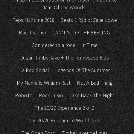
Man Of The Woods
PepsiHalftime 2018
Beats 1 Radio: Zane Lowe
Bad Teacher
CAN’T STOP THE FEELING
Con derecho a roce
In Time
Justin Timberlake + The Tennessee Kids
La Red Social
Legends Of The Summer
My Name Is William Rast
Not A Bad Thing
Robo.to
Rock in Rio
Take Back The Night
The 20/20 Experience 2 of 2
The 20/20 Experience World Tour
The Open Road
Timberlaker del mes