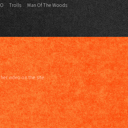
KO
Trolls
Man Of The Woods
ther video on the site