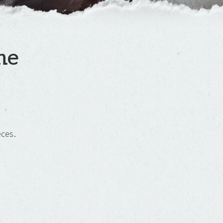
ne
eces.