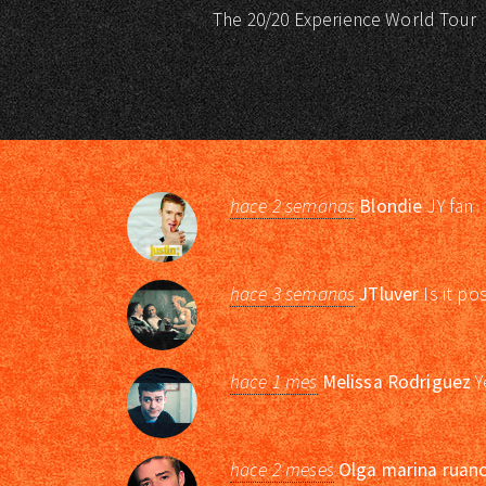
The 20/20 Experience World Tour
hace 2 semanas
Blondie
JY fan
hace 3 semanas
JTluver
Is it po
hace 1 mes
Melissa Rodriguez
Y
hace 2 meses
Olga marina ruano