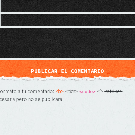
 formato a tu comentario:
<b>
<cite
>
<i>
<strike>
<code>
cesaria pero no se publicará