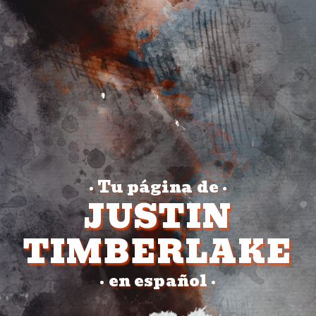
Tu página de
•
•
JUSTIN
TIMBERLAKE
en español
•
•