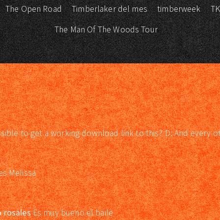
The Open Road
Timberlaker del mes
timberweek
T
The Man Of The Woods Tour
ssible to get a working download link to this? D: And every o
es Melissa
 rosales
Es muy bueno el baile