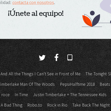
ilidad:
contacta con nosotros
.
¡Únete al equipo!
 And All the Things I Can’t See in Front of Me
The Tonight S
 Timberlake Man Of The Woods
PepsiHalftime 2018
Beats
 roce
In Time
Justin Timberlake + The Tennessee Kids
 A Bad Thing
Robo.to
Rock in Rio
Take Back The Night