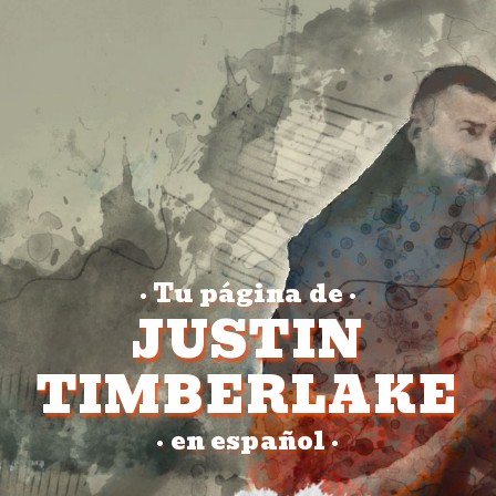
Tu página de
•
•
JUSTIN
TIMBERLAKE
en español
•
•