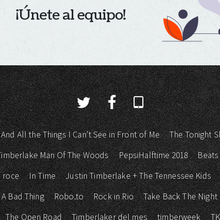
¡Únete al equipo!
 And All the Things I Can’t See in Front of Me
The Tonight S
 Timberlake Man Of The Woods
PepsiHalftime 2018
Beats
 roce
In Time
Justin Timberlake + The Tennessee Kids
 A Bad Thing
Robo.to
Rock in Rio
Take Back The Night
The Open Road
Timberlaker del mes
timberweek
T