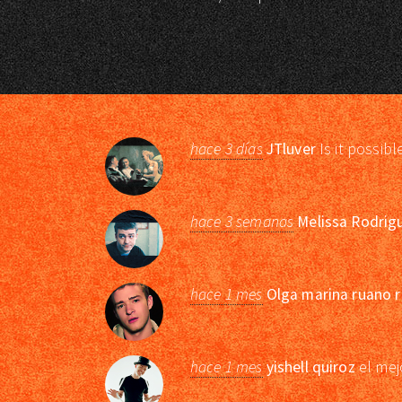
hace 3 días
JTluver
Is it possibl
hace 3 semanas
Melissa Rodrig
hace 1 mes
Olga marina ruano r
hace 1 mes
yishell quiroz
el mej