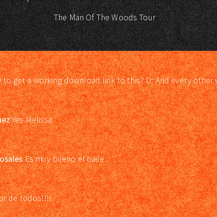
The Man Of The Woods Tour
e to get a working download link to this? D: And every other 
uez
Yes Melissa
osales
Es muy bueno el baile
or de todos!!!!