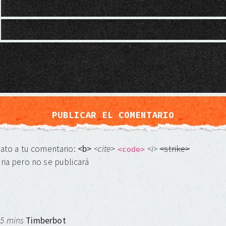
mato a tu comentario:
<b>
<cite
>
<i>
<strike>
<code>
ria pero no se publicará
 5 mins
Timberbot