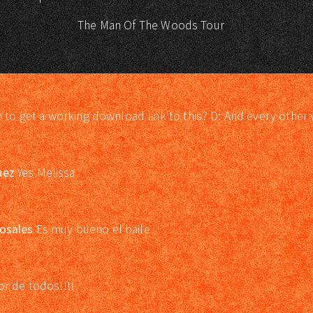
The Man Of The Woods Tour
e to get a working download link to this? D: And every other 
uez
Yes Melissa
osales
Es muy bueno el baile
or de todos!!!!