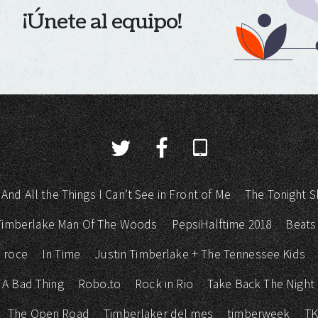
¡Únete al equipo!
 And All the Things I Can’t See in Front of Me
The Tonight S
 Timberlake Man Of The Woods
PepsiHalftime 2018
Beats
 roce
In Time
Justin Timberlake + The Tennessee Kids
 A Bad Thing
Robo.to
Rock in Rio
Take Back The Night
The Open Road
Timberlaker del mes
timberweek
T