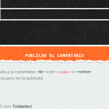
mato a tu comentario:
<b>
<cite
>
<i>
<strike>
<code>
ria pero no se publicará
 5 mins
Timberbot