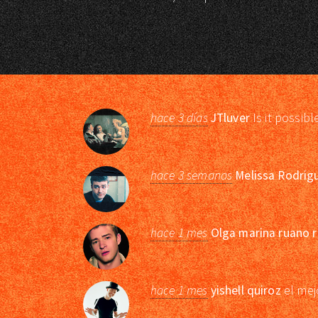
hace 3 días
JTluver
Is it possibl
hace 3 semanas
Melissa Rodrig
hace 1 mes
Olga marina ruano r
hace 1 mes
yishell quiroz
el mej