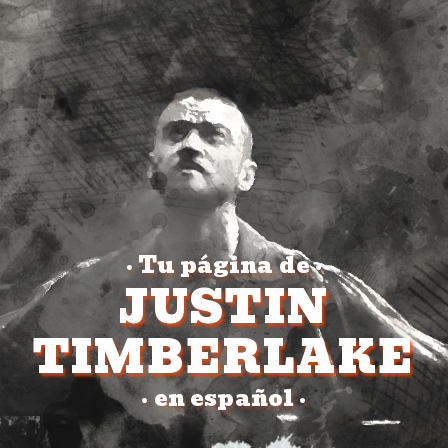
Tu página de
•
•
JUSTIN
TIMBERLAKE
en español
•
•