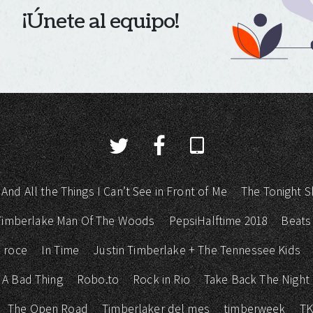
¡Únete al equipo!
 And All the Things I Can’t See in Front of Me
The Tonight S
 Timberlake Man Of The Woods
PepsiHalftime 2018
Beats
 roce
In Time
Justin Timberlake + The Tennessee Kids
 A Bad Thing
Robo.to
Rock in Rio
Take Back The Night
The Open Road
Timberlaker del mes
timberweek
T