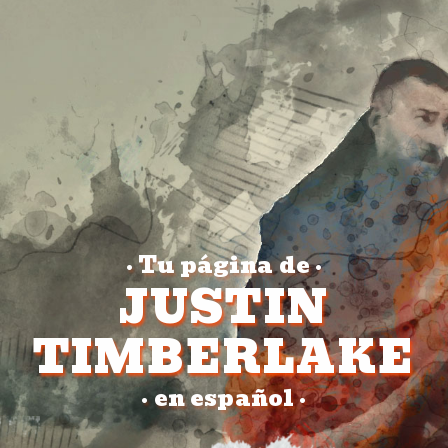
Tu página de
•
•
JUSTIN
TIMBERLAKE
en español
•
•