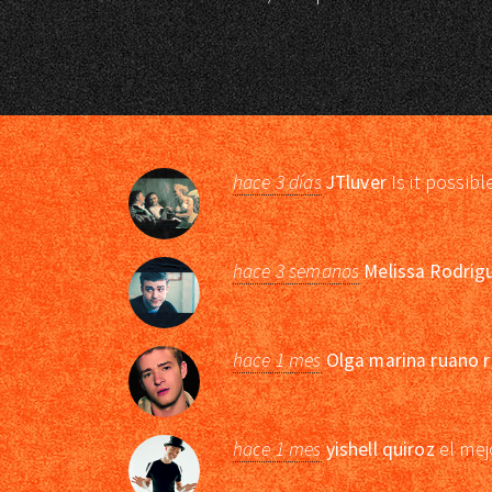
hace 3 días
JTluver
Is it possibl
hace 3 semanas
Melissa Rodrig
hace 1 mes
Olga marina ruano r
hace 1 mes
yishell quiroz
el mej