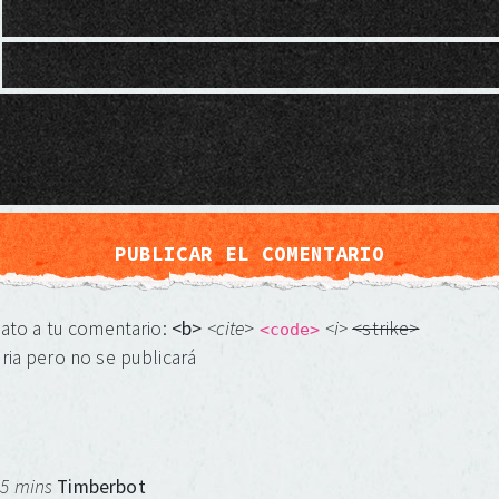
mato a tu comentario:
<b>
<cite
>
<i>
<strike>
<code>
ria pero no se publicará
 5 mins
Timberbot