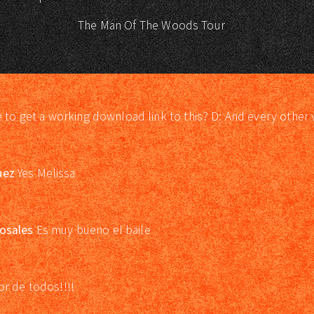
The Man Of The Woods Tour
e to get a working download link to this? D: And every other 
uez
Yes Melissa
osales
Es muy bueno el baile
or de todos!!!!