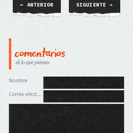
← ANTERIOR
SIGUIENTE →
comentarios
di lo que piensas
Deja una respuesta
Nombre
Correo electrónico