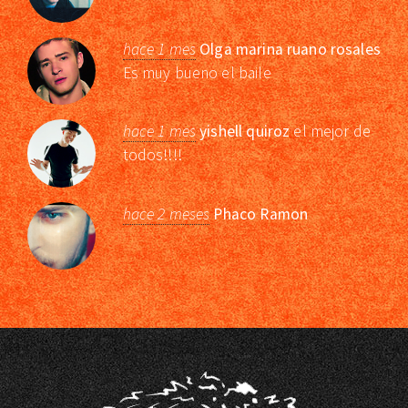
hace 1 mes
Olga marina ruano rosales
Es muy bueno el baile
hace 1 mes
yishell quiroz
el mejor de
todos!!!!
hace 2 meses
Phaco Ramon