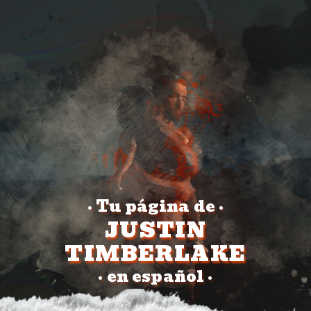
Tu página de
•
•
JUSTIN
TIMBERLAKE
en español
•
•