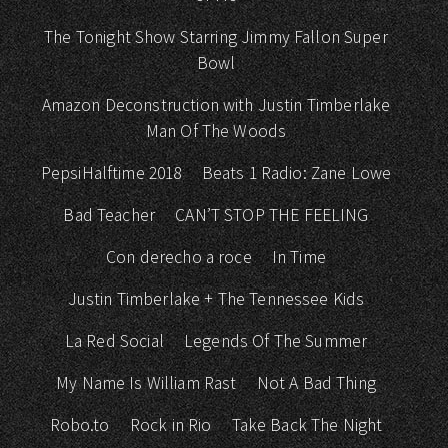
The Tonight Show Starring Jimmy Fallon Super
Bowl
Amazon Deconstruction with Justin Timberlake
Man Of The Woods
PepsiHalftime 2018
Beats 1 Radio: Zane Lowe
Bad Teacher
CAN’T STOP THE FEELING
Con derecho a roce
In Time
Justin Timberlake + The Tennessee Kids
La Red Social
Legends Of The Summer
My Name Is William Rast
Not A Bad Thing
Robo.to
Rock in Rio
Take Back The Night