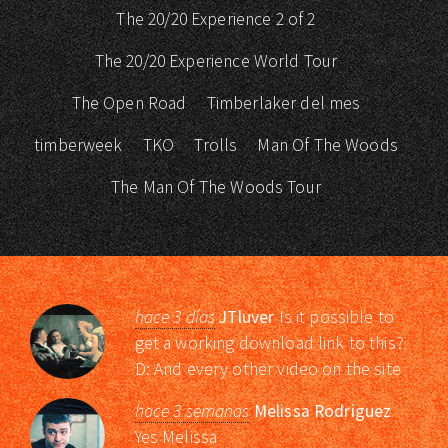
The 20/20 Experience 2 of 2
The 20/20 Experience World Tour
The Open Road
Timberlaker del mes
timberweek
TKO
Trolls
Man Of The Woods
The Man Of The Woods Tour
hace 3 días
JTluver
Is it possible to
get a working download link to this?
D: And every other video on the site
hace 3 semanas
Melissa Rodriguez
Yes Melissa