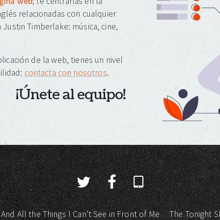
ágina web
; te centrarías en la
inglés relacionadas con cualquier
 Justin Timberlake: música, cine,
licación de la web, tienes un nivel
ilidad:
contacta con nosotros
.
¡Únete al equipo!
 And All the Things I Can’t See in Front of Me
The Tonight S