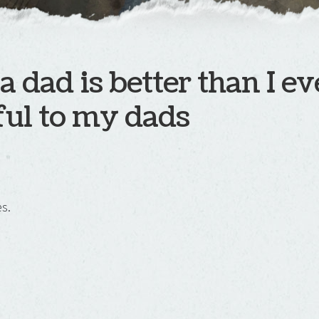
a dad is better than I e
ul to my dads
es.