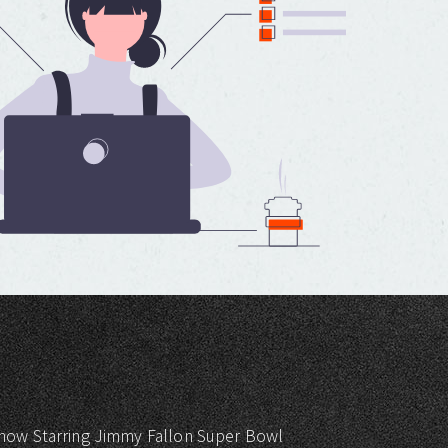
how Starring Jimmy Fallon Super Bowl