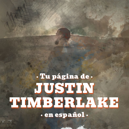
Tu página de
•
•
JUSTIN
TIMBERLAKE
en español
•
•