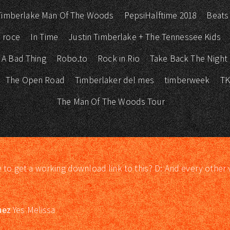
 Timberlake Man Of The Woods
PepsiHalftime 2018
Beats
 roce
In Time
Justin Timberlake + The Tennessee Kids
 A Bad Thing
Robo.to
Rock in Rio
Take Back The Night
The Open Road
Timberlaker del mes
timberweek
T
The Man Of The Woods Tour
e to get a working download link to this? D: And every other 
uez
Yes Melissa