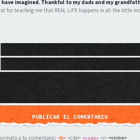
uld have imagined. Thankful to my dads and my grandfat
and for teaching me that REAL LIFE happens in all the little 
 formato a tu comentario:
<b>
<cite
>
<i>
<strike>
<code>