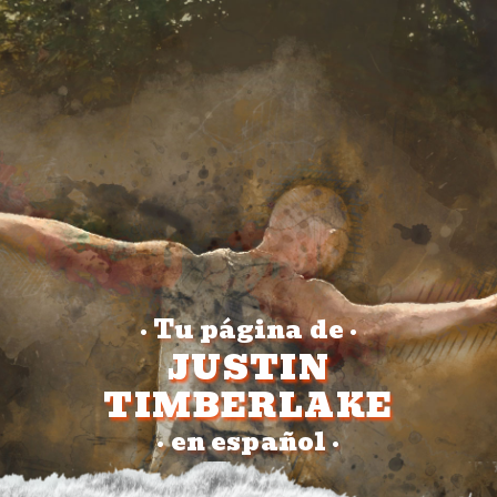
Tu página de
•
•
JUSTIN
TIMBERLAKE
en español
•
•