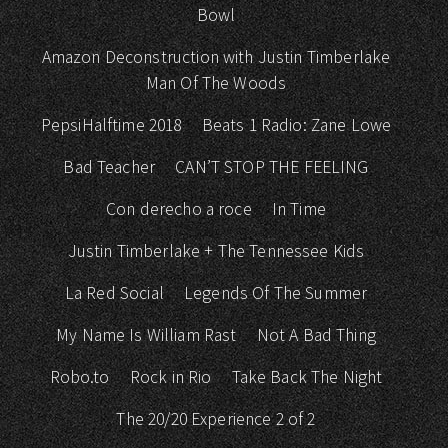
Bowl
Amazon Deconstruction with Justin Timberlake
Man Of The Woods
PepsiHalftime 2018
Beats 1 Radio: Zane Lowe
Bad Teacher
CAN’T STOP THE FEELING
Con derecho a roce
In Time
Justin Timberlake + The Tennessee Kids
La Red Social
Legends Of The Summer
My Name Is William Rast
Not A Bad Thing
Robo.to
Rock in Rio
Take Back The Night
The 20/20 Experience 2 of 2