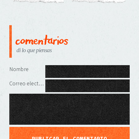
comentarios
di lo que piensas
Deja una respuesta
Nombre
Correo electrónico