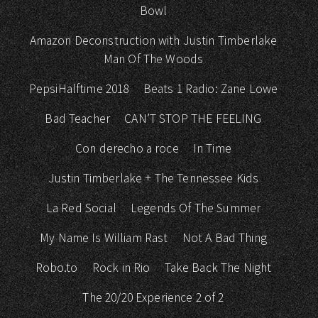
Bowl
Amazon Deconstruction with Justin Timberlake
Man Of The Woods
PepsiHalftime 2018
Beats 1 Radio: Zane Lowe
Bad Teacher
CAN’T STOP THE FEELING
Con derecho a roce
In Time
Justin Timberlake + The Tennessee Kids
La Red Social
Legends Of The Summer
My Name Is William Rast
Not A Bad Thing
Robo.to
Rock in Rio
Take Back The Night
The 20/20 Experience 2 of 2