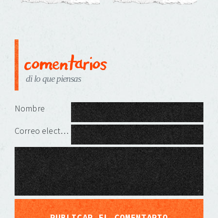
comentarios
di lo que piensas
Deja una respuesta
Nombre
Correo electrónico