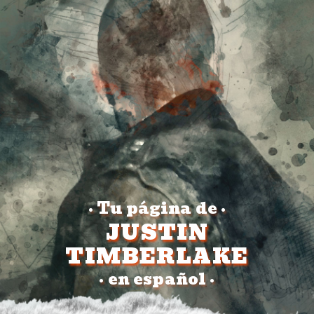
Tu página de
•
•
JUSTIN
TIMBERLAKE
en español
•
•