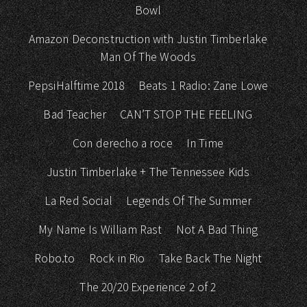
Bowl
Amazon Deconstruction with Justin Timberlake
Man Of The Woods
PepsiHalftime 2018
Beats 1 Radio: Zane Lowe
Bad Teacher
CAN’T STOP THE FEELING
Con derecho a roce
In Time
Justin Timberlake + The Tennessee Kids
La Red Social
Legends Of The Summer
My Name Is William Rast
Not A Bad Thing
Robo.to
Rock in Rio
Take Back The Night
The 20/20 Experience 2 of 2