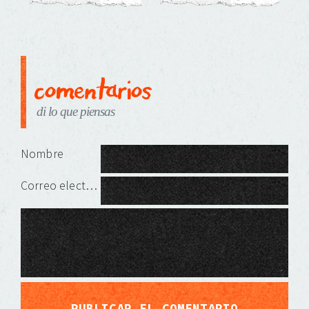
comentarios
di lo que piensas
Deja una respuesta
Nombre
Correo electrónico