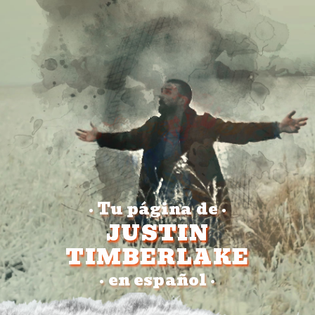
Tu página de
•
•
JUSTIN
TIMBERLAKE
en español
•
•