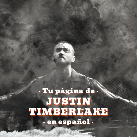
Tu página de
•
•
JUSTIN
TIMBERLAKE
en español
•
•