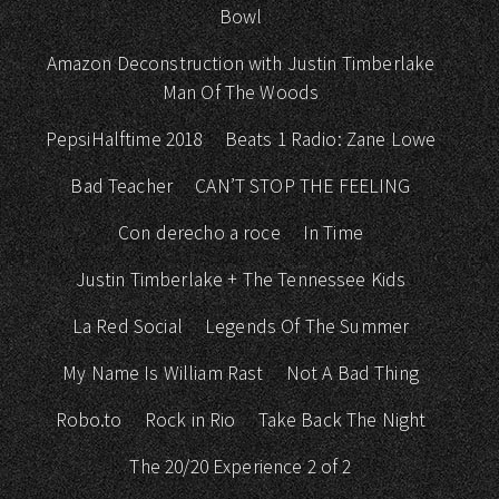
Bowl
Amazon Deconstruction with Justin Timberlake
Man Of The Woods
PepsiHalftime 2018
Beats 1 Radio: Zane Lowe
Bad Teacher
CAN’T STOP THE FEELING
Con derecho a roce
In Time
Justin Timberlake + The Tennessee Kids
La Red Social
Legends Of The Summer
My Name Is William Rast
Not A Bad Thing
Robo.to
Rock in Rio
Take Back The Night
The 20/20 Experience 2 of 2