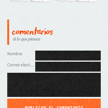
comentarios
di lo que piensas
Deja una respuesta
Nombre
Correo electrónico