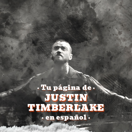
Tu página de
•
•
JUSTIN
TIMBERLAKE
en español
•
•