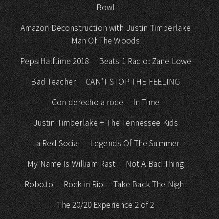
Bowl
Amazon Deconstruction with Justin Timberlake
Man Of The Woods
PepsiHalftime 2018
Beats 1 Radio: Zane Lowe
Bad Teacher
CAN’T STOP THE FEELING
Con derecho a roce
In Time
Justin Timberlake + The Tennessee Kids
La Red Social
Legends Of The Summer
My Name Is William Rast
Not A Bad Thing
Robo.to
Rock in Rio
Take Back The Night
The 20/20 Experience 2 of 2