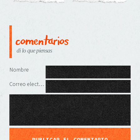
comentarios
di lo que piensas
Deja una respuesta
Nombre
Correo electrónico