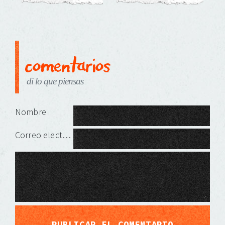
comentarios
di lo que piensas
Deja una respuesta
Nombre
Correo electrónico