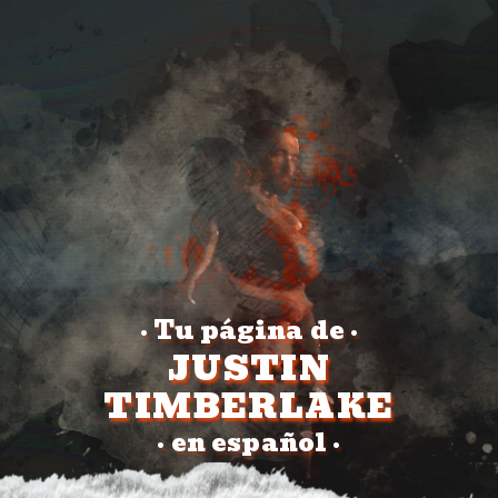
Tu página de
•
•
JUSTIN
TIMBERLAKE
en español
•
•