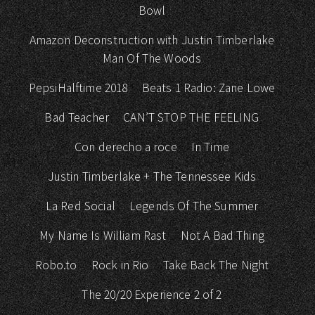
Bowl
Amazon Deconstruction with Justin Timberlake
Man Of The Woods
PepsiHalftime 2018
Beats 1 Radio: Zane Lowe
Bad Teacher
CAN’T STOP THE FEELING
Con derecho a roce
In Time
Justin Timberlake + The Tennessee Kids
La Red Social
Legends Of The Summer
My Name Is William Rast
Not A Bad Thing
Robo.to
Rock in Rio
Take Back The Night
The 20/20 Experience 2 of 2