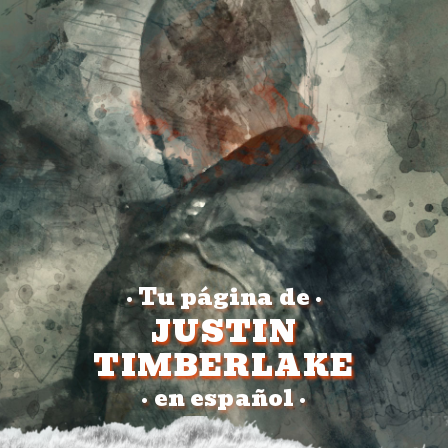
Tu página de
•
•
JUSTIN
TIMBERLAKE
en español
•
•