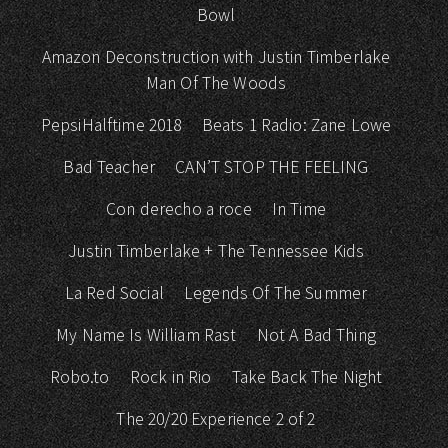
Bowl
Amazon Deconstruction with Justin Timberlake
Man Of The Woods
PepsiHalftime 2018
Beats 1 Radio: Zane Lowe
Bad Teacher
CAN’T STOP THE FEELING
Con derecho a roce
In Time
Justin Timberlake + The Tennessee Kids
La Red Social
Legends Of The Summer
My Name Is William Rast
Not A Bad Thing
Robo.to
Rock in Rio
Take Back The Night
The 20/20 Experience 2 of 2