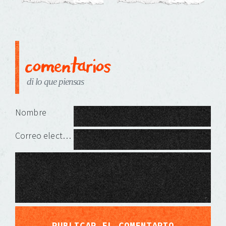
comentarios
di lo que piensas
Deja una respuesta
Nombre
Correo electrónico