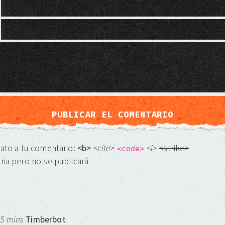
mato a tu comentario:
<b>
<cite
>
<i>
<strike>
<code>
ria pero no se publicará
 5 mins
Timberbot