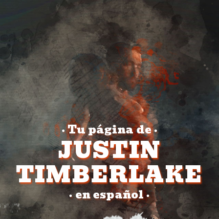
Tu página de
•
•
JUSTIN
TIMBERLAKE
en español
•
•