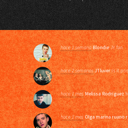
hace 1 semana
Blondie
JY fan
hace 2 semanas
JTluver
Is it po
hace 1 mes
Melissa Rodriguez
Y
hace 1 mes
Olga marina ruano r