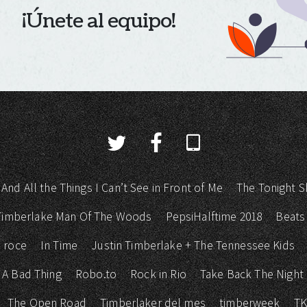
¡Únete al equipo!
 And All the Things I Can’t See in Front of Me
The Tonight S
 Timberlake Man Of The Woods
PepsiHalftime 2018
Beats
 roce
In Time
Justin Timberlake + The Tennessee Kids
 A Bad Thing
Robo.to
Rock in Rio
Take Back The Night
The Open Road
Timberlaker del mes
timberweek
T