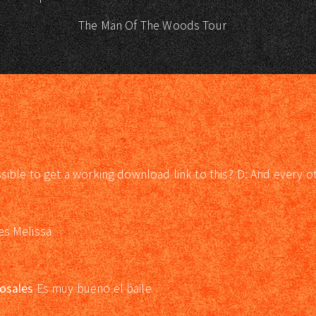
The Man Of The Woods Tour
ssible to get a working download link to this? D: And every o
es Melissa
osales
Es muy bueno el baile