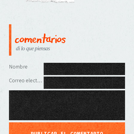
comentarios
di lo que piensas
Deja una respuesta
Nombre
Correo electrónico