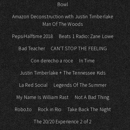
Bowl
Amazon Deconstruction with Justin Timberlake
Man Of The Woods
PepsiHalftime 2018
Beats 1 Radio: Zane Lowe
Bad Teacher
CAN’T STOP THE FEELING
Con derecho a roce
In Time
Justin Timberlake + The Tennessee Kids
La Red Social
Legends Of The Summer
My Name Is William Rast
Not A Bad Thing
Robo.to
Rock in Rio
Take Back The Night
The 20/20 Experience 2 of 2