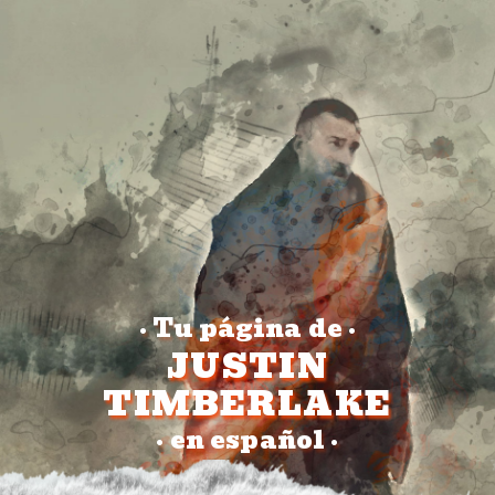
Tu página de
•
•
JUSTIN
TIMBERLAKE
en español
•
•