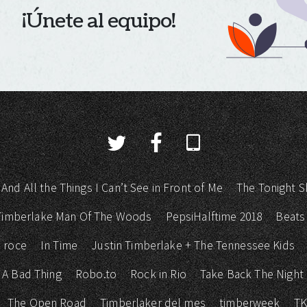
¡Únete al equipo!
 And All the Things I Can’t See in Front of Me
The Tonight S
 Timberlake Man Of The Woods
PepsiHalftime 2018
Beats
 roce
In Time
Justin Timberlake + The Tennessee Kids
 A Bad Thing
Robo.to
Rock in Rio
Take Back The Night
The Open Road
Timberlaker del mes
timberweek
T