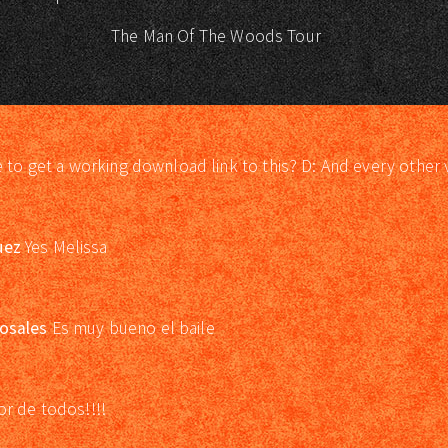
The Man Of The Woods Tour
e to get a working download link to this? D: And every other 
uez
Yes Melissa
osales
Es muy bueno el baile
or de todos!!!!