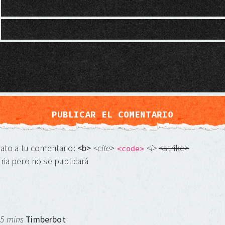
mato a tu comentario:
<b>
<cite
>
<i>
<strike>
<code>
ria pero no se publicará
 5 mins
Timberbot