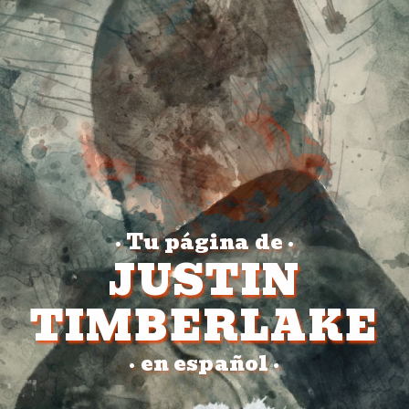
Tu página de
•
•
JUSTIN
TIMBERLAKE
en español
•
•