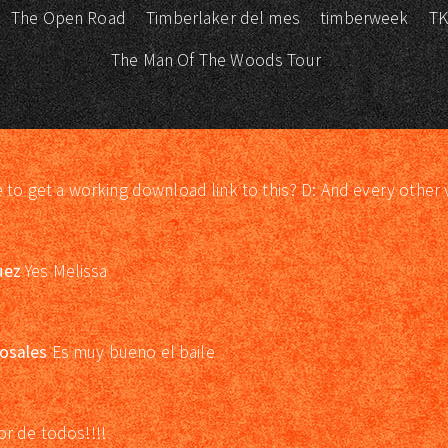
The Open Road
Timberlaker del mes
timberweek
T
The Man Of The Woods Tour
e to get a working download link to this? D: And every other 
uez
Yes Melissa
osales
Es muy bueno el baile
or de todos!!!!