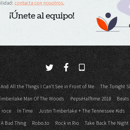
ilidad:
contacta con nosotros
.
¡Únete al equipo!
 And All the Things I Can’t See in Front of Me
The Tonight S
 Timberlake Man Of The Woods
PepsiHalftime 2018
Beats
 roce
In Time
Justin Timberlake + The Tennessee Kids
 A Bad Thing
Robo.to
Rock in Rio
Take Back The Night