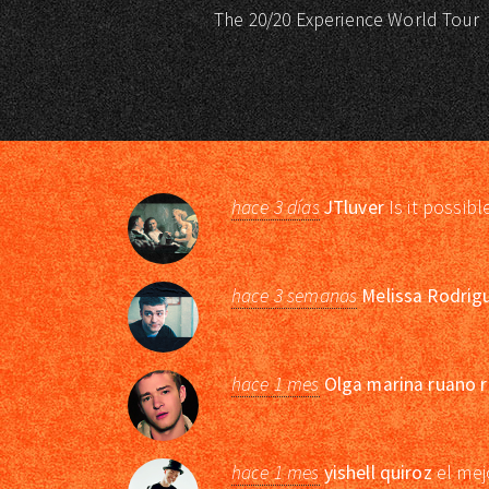
The 20/20 Experience World Tour
hace 3 días
JTluver
Is it possibl
hace 3 semanas
Melissa Rodrig
hace 1 mes
Olga marina ruano r
hace 1 mes
yishell quiroz
el mej