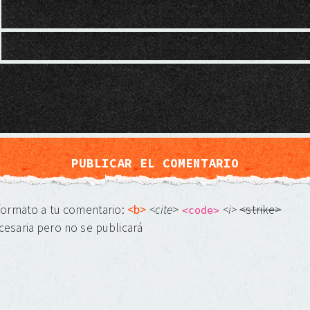
 formato a tu comentario:
<b>
<cite
>
<i>
<strike>
<code>
cesaria pero no se publicará