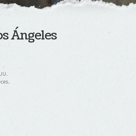
Los Ángeles
.UU.
eces.