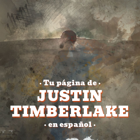
Tu página de
•
•
JUSTIN
TIMBERLAKE
en español
•
•