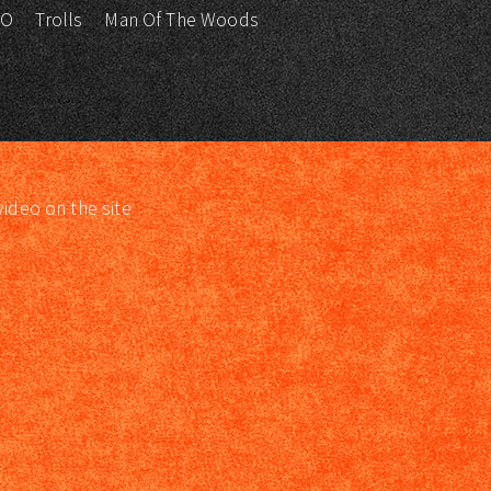
KO
Trolls
Man Of The Woods
video on the site