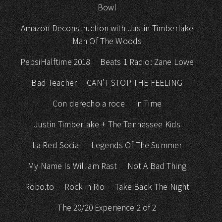
Bowl
Amazon Deconstruction with Justin Timberlake
Man Of The Woods
PepsiHalftime 2018
Beats 1 Radio: Zane Lowe
Bad Teacher
CAN’T STOP THE FEELING
Con derecho a roce
In Time
Justin Timberlake + The Tennessee Kids
La Red Social
Legends Of The Summer
My Name Is William Rast
Not A Bad Thing
Robo.to
Rock in Rio
Take Back The Night
The 20/20 Experience 2 of 2