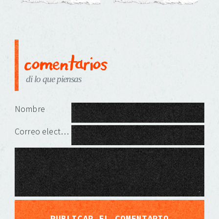
comentarios
di lo que piensas
Deja una respuesta
Nombre
Correo electrónico