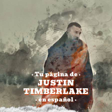
Tu página de
•
•
JUSTIN
TIMBERLAKE
en español
•
•