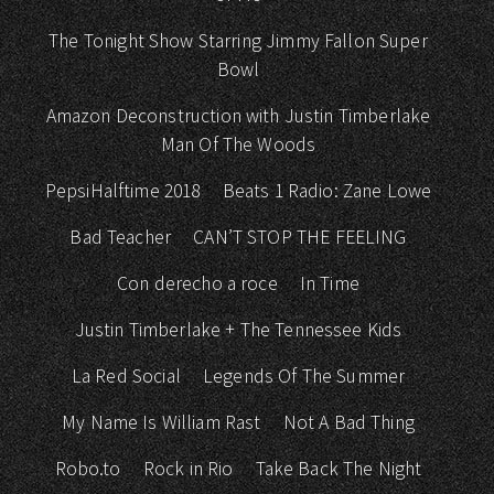
The Tonight Show Starring Jimmy Fallon Super
Bowl
Amazon Deconstruction with Justin Timberlake
Man Of The Woods
PepsiHalftime 2018
Beats 1 Radio: Zane Lowe
Bad Teacher
CAN’T STOP THE FEELING
Con derecho a roce
In Time
Justin Timberlake + The Tennessee Kids
La Red Social
Legends Of The Summer
My Name Is William Rast
Not A Bad Thing
Robo.to
Rock in Rio
Take Back The Night