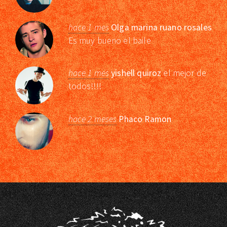
hace 1 mes
Olga marina ruano rosales
Es muy bueno el baile
hace 1 mes
yishell quiroz
el mejor de
todos!!!!
hace 2 meses
Phaco Ramon