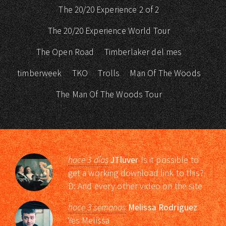
The 20/20 Experience 2 of 2
The 20/20 Experience World Tour
The Open Road
Timberlaker del mes
timberweek
TKO
Trolls
Man Of The Woods
The Man Of The Woods Tour
hace 3 días
JTluver
Is it possible to
get a working download link to this?
D: And every other video on the site
hace 3 semanas
Melissa Rodriguez
Yes Melissa