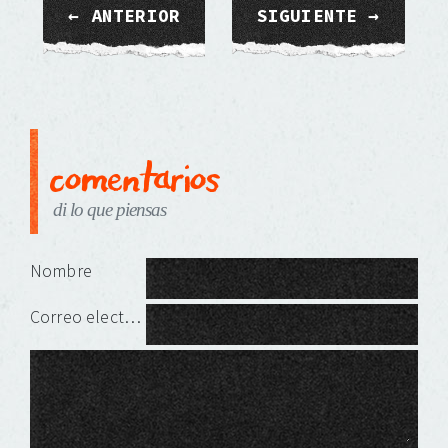
← ANTERIOR
SIGUIENTE →
comentarios
di lo que piensas
Deja una respuesta
Nombre
Correo electrónico