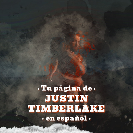
Tu página de
•
•
JUSTIN
TIMBERLAKE
en español
•
•