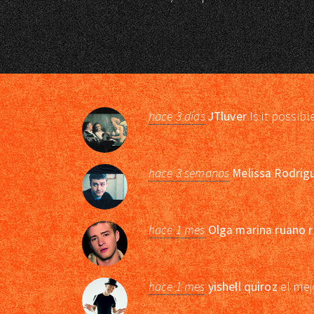
hace 3 días
JTluver
Is it possibl
hace 3 semanas
Melissa Rodrig
hace 1 mes
Olga marina ruano r
hace 1 mes
yishell quiroz
el mej