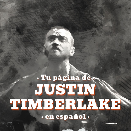
Tu página de
•
•
JUSTIN
TIMBERLAKE
en español
•
•