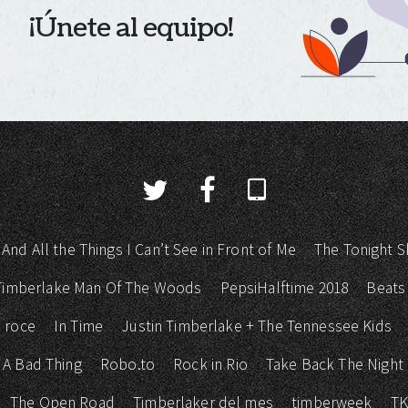
¡Únete al equipo!
 And All the Things I Can’t See in Front of Me
The Tonight S
 Timberlake Man Of The Woods
PepsiHalftime 2018
Beats
 roce
In Time
Justin Timberlake + The Tennessee Kids
 A Bad Thing
Robo.to
Rock in Rio
Take Back The Night
The Open Road
Timberlaker del mes
timberweek
T