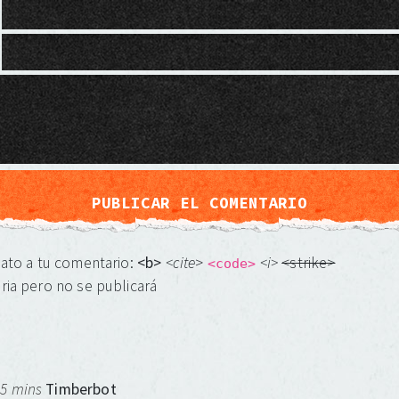
mato a tu comentario:
<b>
<cite
>
<i>
<strike>
<code>
ria pero no se publicará
 5 mins
Timberbot