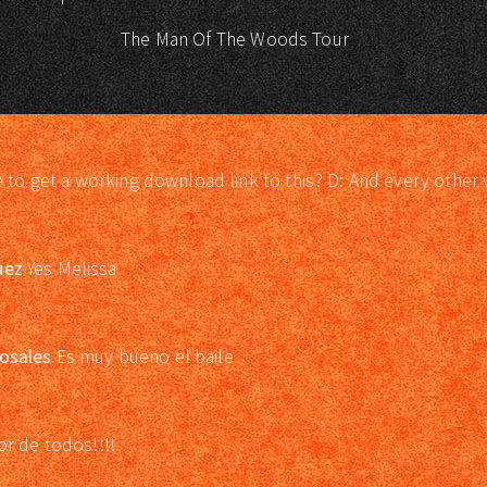
The Man Of The Woods Tour
e to get a working download link to this? D: And every other 
uez
Yes Melissa
osales
Es muy bueno el baile
or de todos!!!!