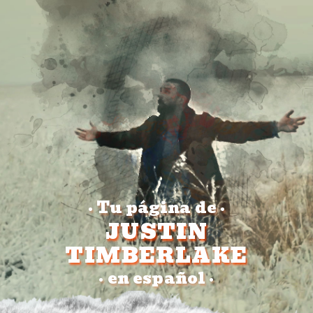
Tu página de
•
•
JUSTIN
TIMBERLAKE
en español
•
•