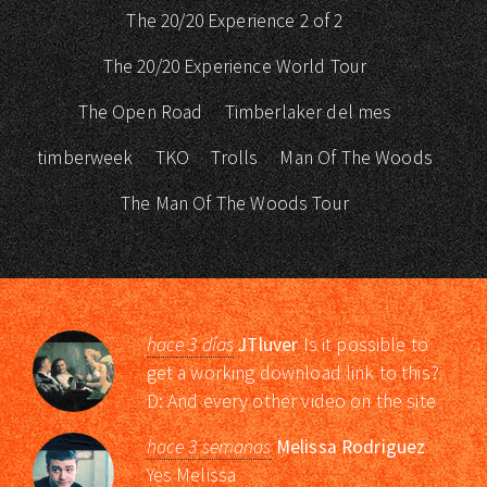
The 20/20 Experience 2 of 2
The 20/20 Experience World Tour
The Open Road
Timberlaker del mes
timberweek
TKO
Trolls
Man Of The Woods
The Man Of The Woods Tour
hace 3 días
JTluver
Is it possible to
get a working download link to this?
D: And every other video on the site
hace 3 semanas
Melissa Rodriguez
Yes Melissa