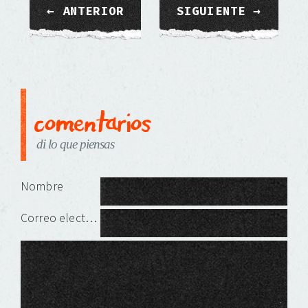
← ANTERIOR
SIGUIENTE →
comentarios
di lo que piensas
Deja una respuesta
Nombre
Correo electrónico