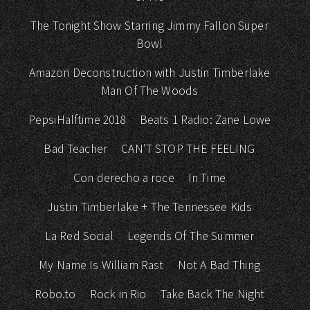
The Tonight Show Starring Jimmy Fallon Super
Bowl
Amazon Deconstruction with Justin Timberlake
Man Of The Woods
PepsiHalftime 2018
Beats 1 Radio: Zane Lowe
Bad Teacher
CAN’T STOP THE FEELING
Con derecho a roce
In Time
Justin Timberlake + The Tennessee Kids
La Red Social
Legends Of The Summer
My Name Is William Rast
Not A Bad Thing
Robo.to
Rock in Rio
Take Back The Night