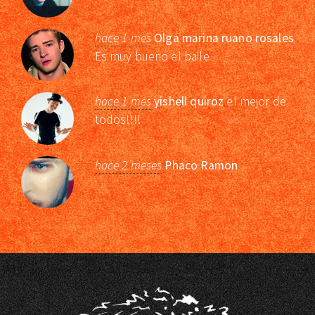
hace 1 mes
Olga marina ruano rosales
Es muy bueno el baile
hace 1 mes
yishell quiroz
el mejor de
todos!!!!
hace 2 meses
Phaco Ramon