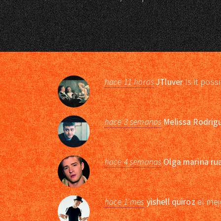
hace 11 horas
JTluver
Is it poss
hace 3 semanas
Melissa Rodrig
hace 4 semanas
Olga marina ru
hace 1 mes
yishell quiroz
el mej