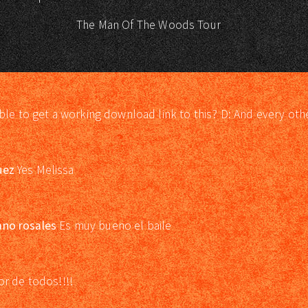
The Man Of The Woods Tour
ible to get a working download link to this? D: And every oth
uez
Yes Melissa
ano rosales
Es muy bueno el baile
or de todos!!!!