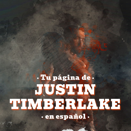
Tu página de
•
•
JUSTIN
TIMBERLAKE
en español
•
•