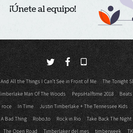
¡Únete al equipo!
 And All the Things I Can’t See in Front of Me
The Tonight S
 Timberlake Man Of The Woods
PepsiHalftime 2018
Beats
 roce
In Time
Justin Timberlake + The Tennessee Kids
 A Bad Thing
Robo.to
Rock in Rio
Take Back The Night
The Open Road
Timberlaker del mes
timberweek
T