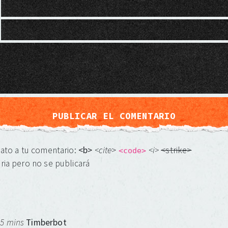
mato a tu comentario:
<b>
<cite
>
<i>
<strike>
<code>
ria pero no se publicará
 5 mins
Timberbot