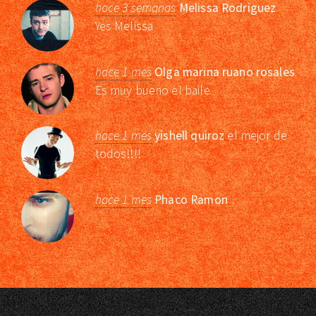
hace 3 semanas
Melissa Rodriguez
Yes Melissa
hace 1 mes
Olga marina ruano rosales
Es muy bueno el baile
hace 1 mes
yishell quiroz
el mejor de
todos!!!!
hace 1 mes
Phaco Ramon