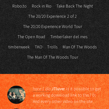
Robo.to
Rock in Rio
Take Back The Night
The 20/20 Experience 2 of 2
The 20/20 Experience World Tour
The Open Road
Timberlaker del mes
timberweek
TKO
Trolls
Man Of The Woods
The Man Of The Woods Tour
hace 1 día
JTluver
Is it possible to get
a working download link to this? D:
And every other video on the site