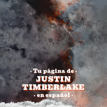
Tu página de
•
•
JUSTIN
TIMBERLAKE
en español
•
•